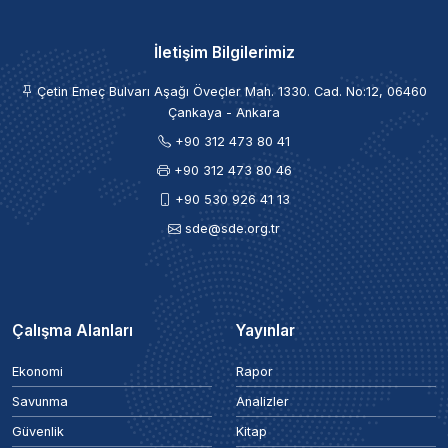
İletişim Bilgilerimiz
Çetin Emeç Bulvarı Aşağı Öveçler Mah. 1330. Cad. No:12, 06460
Çankaya - Ankara
+90 312 473 80 41
+90 312 473 80 46
+90 530 926 41 13
sde@sde.org.tr
Çalışma Alanları
Yayınlar
Ekonomi
Rapor
Savunma
Analizler
Güvenlik
Kitap