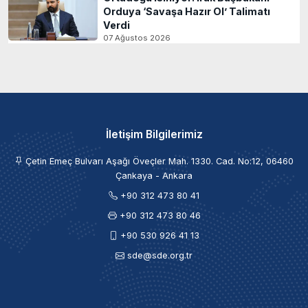
Orduya ‘Savaşa Hazır Ol’ Talimatı
Verdi
07 Ağustos 2026
İletişim Bilgilerimiz
Çetin Emeç Bulvarı Aşağı Öveçler Mah. 1330. Cad. No:12, 06460
Çankaya - Ankara
+90 312 473 80 41
+90 312 473 80 46
+90 530 926 41 13
sde@sde.org.tr