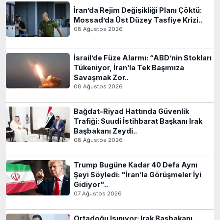
İran’da Rejim Değişikliği Planı Çöktü:
Mossad’da Üst Düzey Tasfiye Krizi..
08 Ağustos 2026
İsrail’de Füze Alarmı: “ABD’nin Stokları
Tükeniyor, İran’la Tek Başımıza
Savaşmak Zor..
08 Ağustos 2026
Bağdat-Riyad Hattında Güvenlik
Trafiği: Suudi İstihbarat Başkanı Irak
Başbakanı Zeydi..
08 Ağustos 2026
Trump Bugüne Kadar 40 Defa Aynı
Şeyi Söyledi: "İran’la Görüşmeler İyi
Gidiyor"..
07 Ağustos 2026
Ortadoğu Isınıyor: Irak Başbakanı