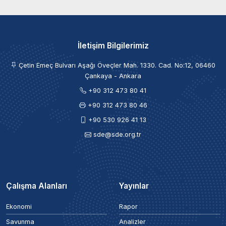
İletişim Bilgilerimiz
Çetin Emeç Bulvarı Aşağı Öveçler Mah. 1330. Cad. No:12, 06460
Çankaya - Ankara
+90 312 473 80 41
+90 312 473 80 46
+90 530 926 41 13
sde@sde.org.tr
Çalışma Alanları
Yayınlar
Ekonomi
Rapor
Savunma
Analizler