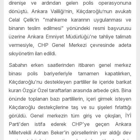
direnişe ve ardından gelen polis operasyonuna
dönüştü. Ankara Valiliği’nin, Kılıçdaroğlu’nun avukatı
Celal Çelik’in "mahkeme kararının uygulanması ve
binanın teslim edilmesi" yönündeki resmi başvurusu
üzerine Ankara Emniyet Müdürlüğü'ne tahliye talimatı
vermesiyle, CHP Genel Merkezi çevresinde adeta
sıkıyönetim ilan edildi.
Sabahın erken saatlerinden itibaren genel merkez
binası polis bariyerleriyle tamamen kapatılırken,
Kılıçdaroğlu'nu destekleyen partililer ile içeride barikat
kuran Özgür Özel taraftarları arasında arbede çıktı. Bina
önünde toplanan bazı partililerin, içeri girmek isteyen
Kılıçdaroğlu destekçilerine taş ve su şişeleri fırlattığı
görüldü. Genel merkezin tüm giriş ve çıkışları, İYİ
Parti'den istifa ederek CHP'ye geçen Ankara
Milletvekili Adnan Beker'in görsellerinin yer aldığı dev