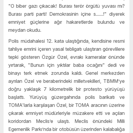
"O biber gazı çıkacak! Burası terör örgütü yuvası mı?
Burası parti parti! Demokrasinin içine s......!" diyerek
emniyet güçlerine ağır hakaretlerde bulundu ve
meydan okudu.
Polis müdahalesi 12. kata ulaştığında, kendisine resmi
tahliye emrini içeren yasal tebligatı ulaştıran görevlilere
tepki gösteren Özgür Özel, evrakı kameralar önünde
yırtarak, "Bunun için yıktılar baba ocağını" dedi ve
binayı terk etmek zorunda kaldı. Genel merkezden
ayrılan Özel ve beraberindeki milletvekilleri, TBMM’ye
doğru yaklaşık 7 kilometrelik bir protesto yürüyüşü
başlattı. Yürüyüş güzergahında polis barikatı ve
TOMA'larla karşılaşan Özel, bir TOMA aracının üzerine
çıkarak emniyet müdürleriyle müzakere etti ve açılan
koridordan Meclis’e ulaştı. Meclis önündeki Milli
Egemenlik Parkı’nda bir otobüsün üzerinden kalabalığa