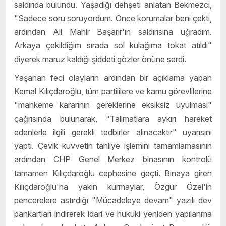
saldırıda bulundu. Yaşadığı dehşeti anlatan Bekmezci,
"Sadece soru soruyordum. Önce korumalar beni çekti,
ardından Ali Mahir Başarır'ın saldırısına uğradım.
Arkaya çekildiğim sırada sol kulağıma tokat atıldı"
diyerek maruz kaldığı şiddeti gözler önüne serdi.
Yaşanan feci olayların ardından bir açıklama yapan
Kemal Kılıçdaroğlu, tüm partililere ve kamu görevlilerine
"mahkeme kararının gereklerine eksiksiz uyulması"
çağrısında bulunarak, "Talimatlara aykırı hareket
edenlerle ilgili gerekli tedbirler alınacaktır" uyarısını
yaptı. Çevik kuvvetin tahliye işlemini tamamlamasının
ardından CHP Genel Merkez binasının kontrolü
tamamen Kılıçdaroğlu cephesine geçti. Binaya giren
Kılıçdaroğlu'na yakın kurmaylar, Özgür Özel'in
pencerelere astırdığı "Mücadeleye devam" yazılı dev
pankartları indirerek idari ve hukuki yeniden yapılanma