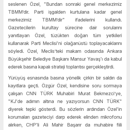
seslenen Özel, "Bundan sonraki genel merkezimiz
TBMM’dir. Parti işgalden kurtulana kadar genel
merkezimiz TBMM’dir" ifadelerini kullandı.
Gazetecilerin kurultay sürecine dair sorularını
yanıtlayan Özel, tüzükten doğan tüm yetkileri
kullanarak Parti Meclisi'ni olağanüstü toplayacaklarını
söyledi. Özel, Meclis’teki makam odasında Ankara
Büyükşehir Belediye Başkanı Mansur Yavaş'ı da kabul
ederek basına kapalı strateji toplantısı gerçekleştirdi.
Yürüyüş esnasında basına yönelik çirkin bir saldırı da
kayıtlara geçti. Özgür Özel, kendisine soru sormaya
çalışan CNN TÜRK Muhabiri Murat Bekmezci’ye,
"KJ'de adımın altına ne yazıyorsun CNN TÜRK"
diyerek tepki gösterdi. Bu sözlerin ardından Özel'in
korumaları gazeteciyi darp ederek elinden mikrofonu
alırken, CHP'li Ali Mahir Başarır da muhabire fiili