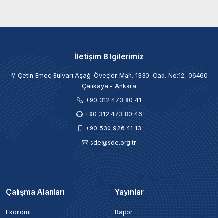
İletişim Bilgilerimiz
Çetin Emeç Bulvarı Aşağı Öveçler Mah. 1330. Cad. No:12, 06460
Çankaya - Ankara
+90 312 473 80 41
+90 312 473 80 46
+90 530 926 41 13
sde@sde.org.tr
Çalışma Alanları
Yayınlar
Ekonomi
Rapor