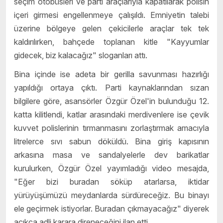
seçim otobüsleri ve parti araçlarıyla kapatılarak polisin
içeri girmesi engellenmeye çalışıldı. Emniyetin talebi
üzerine bölgeye gelen çekicilerle araçlar tek tek
kaldırılırken, bahçede toplanan kitle "Kayyumlar
gidecek, biz kalacağız" sloganları attı.
Bina içinde ise adeta bir gerilla savunması hazırlığı
yapıldığı ortaya çıktı. Parti kaynaklarından sızan
bilgilere göre, asansörler Özgür Özel'in bulunduğu 12.
katta kilitlendi, katlar arasındaki merdivenlere ise çevik
kuvvet polislerinin tırmanmasını zorlaştırmak amacıyla
litrelerce sıvı sabun döküldü. Bina giriş kapısının
arkasına masa ve sandalyelerle dev barikatlar
kurulurken, Özgür Özel yayımladığı video mesajda,
"Eğer bizi buradan söküp atarlarsa, iktidar
yürüyüşümüzü meydanlarda sürdüreceğiz. Bu binayı
ele geçirmek istiyorlar. Buradan çıkmayacağız" diyerek
açıkça adli karara direneceğini ilan etti.