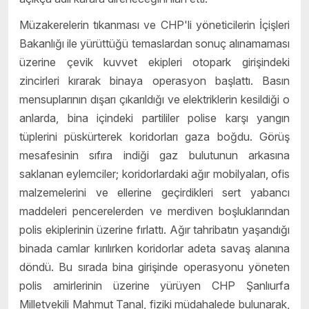
Müzakerelerin tıkanması ve CHP'li yöneticilerin İçişleri
Bakanlığı ile yürüttüğü temaslardan sonuç alınamaması
üzerine çevik kuvvet ekipleri otopark girişindeki
zincirleri kırarak binaya operasyon başlattı. Basın
mensuplarının dışarı çıkarıldığı ve elektriklerin kesildiği o
anlarda, bina içindeki partililer polise karşı yangın
tüplerini püskürterek koridorları gaza boğdu. Görüş
mesafesinin sıfıra indiği gaz bulutunun arkasına
saklanan eylemciler; koridorlardaki ağır mobilyaları, ofis
malzemelerini ve ellerine geçirdikleri sert yabancı
maddeleri pencerelerden ve merdiven boşluklarından
polis ekiplerinin üzerine fırlattı. Ağır tahribatın yaşandığı
binada camlar kırılırken koridorlar adeta savaş alanına
döndü. Bu sırada bina girişinde operasyonu yöneten
polis amirlerinin üzerine yürüyen CHP Şanlıurfa
Milletvekili Mahmut Tanal, fiziki müdahalede bulunarak,