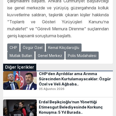
çalışmalarını başlattı. Ankara Cumhuriyet Başsavcılığı
ise genel merkezde ve yürüyüş güzergahında kolluk
kuvvetlerine saldıran, taşkınlık çıkaran kişiler hakkında
"Toplantı ve Gösteri Yürüyüşleri Kanunu’na
muhalefet" ve "Görevli Memura Direnme" suçlarından
geniş kapsamlı soruşturma başlattı.
CHP
Özgür Özel
Kemal Kılıçdaroğlu
Mutlak Butlan
Genel Merkez
Polis Müdahalesi
Diğer İçerikler
CHP’den Ayrıldılar ama Arınma
Sürecinden Kurtulamayacaklar: Özgür
Özel ve Veli Ağbaba..
05 Ağustos 2026
Erdal Beşikçioğlu’nun Yönettiği
Etimesgut Belediyesinde Korkunç
Konuşma: 5 Yıl Burada..