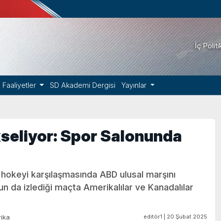
İç Polit
Faaliyetler
SD Akademi Dergisi
Yayınlar
seliyor: Spor Salonunda
 hokeyi karşılaşmasında ABD ulusal marşını
n da izlediği maçta Amerikalılar ve Kanadalılar
editör1 | 20 Şubat 2025
ika