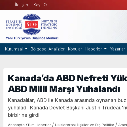
İletişim
Kayıt Ol
Kurumsal
Bölgesel Analizler
Konular
Haberler
Yazarlar
Kanada’da ABD Nefreti Yük
ABD Milli Marşı Yuhalandı
Kanadalılar, ABD ile Kanada arasında oynanan buz
yuhaladı. Kanada Devlet Başkanı Justın Trudeau'nu
birbirine girdi.
/
/
Anasayfa
/
Tüm Haberler
Uluslararası İlişkiler ve Dış Politika
Amer