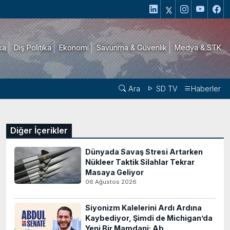
ika
Dış Politika
Ekonomi
Savunma & Güvenlik
Medya & STK
Ara
SD TV
Haberler
Diğer İçerikler
Dünyada Savaş Stresi Artarken
Nükleer Taktik Silahlar Tekrar
Masaya Geliyor
06 Ağustos 2026
Siyonizm Kalelerini Ardı Ardına
Kaybediyor, Şimdi de Michigan’da
Yeni Bir Mamdani: Ab..