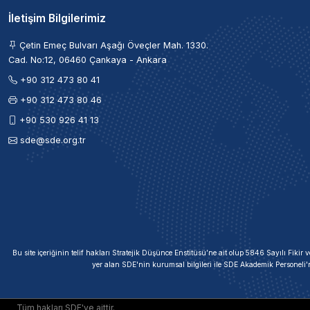
İletişim Bilgilerimiz
Çetin Emeç Bulvarı Aşağı Öveçler Mah. 1330.
Cad. No:12, 06460 Çankaya - Ankara
+90 312 473 80 41
+90 312 473 80 46
+90 530 926 41 13
sde@sde.org.tr
Bu site içeriğinin telif hakları Stratejik Düşünce Enstitüsü’ne ait olup 5846 Sayılı Fik
yer alan SDE'nin kurumsal bilgileri ile SDE Akademik Personeli'
Tüm hakları SDE'ye aittir.