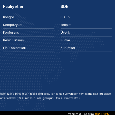
Faaliyetler
SDE
Kongre
SD TV
Sempozyum
İletişim
Konferans
Üyelik
Beyin Fırtınası
Künye
EİK Toplantıları
Kurumsal
 önceden izin alınmaksızın hiçbir şekilde kullanılamaz ve yeniden yayımlanamaz. Bu sitede
i yansıtmaktadır; SDE'nin kurumsal görüşünü temsil etmemektedir.
Yazılım & Tasarım
OMEDYA