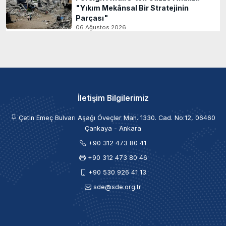
"Yıkım Mekânsal Bir Stratejinin
Parçası"
06 Ağustos 2026
İletişim Bilgilerimiz
Çetin Emeç Bulvarı Aşağı Öveçler Mah. 1330. Cad. No:12, 06460
Çankaya - Ankara
+90 312 473 80 41
+90 312 473 80 46
+90 530 926 41 13
sde@sde.org.tr