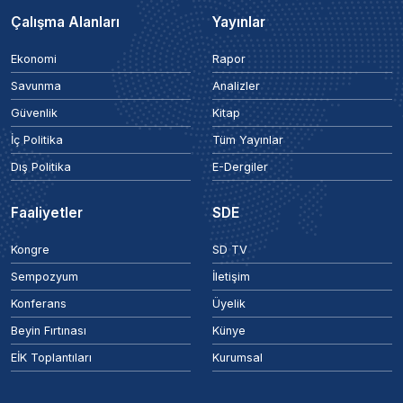
Çalışma Alanları
Yayınlar
Ekonomi
Rapor
Savunma
Analizler
Güvenlik
Kitap
İç Politika
Tüm Yayınlar
Dış Politika
E-Dergiler
Faaliyetler
SDE
Kongre
SD TV
Sempozyum
İletişim
Konferans
Üyelik
Beyin Fırtınası
Künye
EİK Toplantıları
Kurumsal