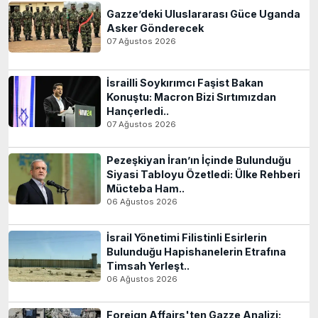
Gazze’deki Uluslararası Güce Uganda
Asker Gönderecek
07 Ağustos 2026
İsrailli Soykırımcı Faşist Bakan
Konuştu: Macron Bizi Sırtımızdan
Hançerledi..
07 Ağustos 2026
Pezeşkiyan İran’ın İçinde Bulunduğu
Siyasi Tabloyu Özetledi: Ülke Rehberi
Mücteba Ham..
06 Ağustos 2026
İsrail Yönetimi Filistinli Esirlerin
Bulunduğu Hapishanelerin Etrafına
Timsah Yerleşt..
06 Ağustos 2026
Foreign Affairs'ten Gazze Analizi: