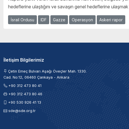
hedeflerine ulaştığını ve savaşın genel hedeflerine ulaşmak
İsrail Ordusu
IDF
Gazze
Operasyon
Askeri rapor
İletişim Bilgilerimiz
Çetin Emeç Bulvarı Aşağı Öveçler Mah. 1330.
Cad. No:12, 06460 Çankaya - Ankara
+90 312 473 80 41
+90 312 473 80 46
+90 530 926 41 13
sde@sde.org.tr