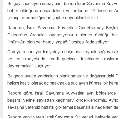
Belgeyi inceleyen subayların, bunun İsrail Savunma Kuvvetl
haber olduğunu düşündükleri ve ordunun "Gideon'un Arabal
çıkarıp çıkarmadığından şüphe duydukları bildirildi.
Raporda, İsrail Savunma Kuvvetleri Genelkurmay Başkan
Gideon'un Arabaları operasyonunu alenen övdüğü belirtil
"mümkün olan her hatayı yaptığı" açıkça ifade ediliyor.
Orduyu, insani yardım yoluyla düşmana kaynak sağlayarak
ve en nihayetinde kendi güçlerini tüketirken uluslarar
davranmakla” suçluyor.
Belgede ayrıca yardımların planlanması ve dağıtımındaki "yet
halkını kasıtlı olarak aç bırakmakla suçlayan küresel bir kamp
Rapora göre, İsrail Savunma Kuvvetleri aynı bölgelerd
başarısı yerine zayiattan kaçınmayı önceliklendirmiş. Ayrıc
savaşına yetersiz hazırlık gibi temel başarısızlık nedenleri d
Rapora yanıt veren İsrail Savunma Kuvvetleri, belgede yer