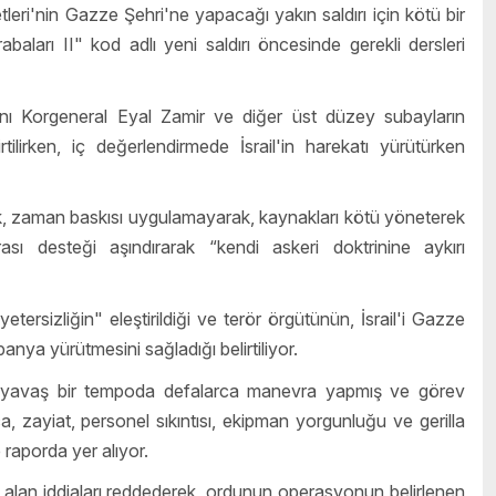
eri'nin Gazze Şehri'ne yapacağı yakın saldırı için kötü bir
arı II" kod adlı yeni saldırı öncesinde gerekli dersleri
ı Korgeneral Eyal Zamir ve diğer üst düzey subayların
irken, iç değerlendirmede İsrail'in harekatı yürütürken
, zaman baskısı uygulamayarak, kaynakları kötü yöneterek
ası desteği aşındırarak “kendi askeri doktrinine aykırı
ersizliğin" eleştirildiği ve terör örgütünün, İsrail'i Gazze
anya yürütmesini sağladığı belirtiliyor.
e yavaş bir tempoda defalarca manevra yapmış ve görev
a, zayiat, personel sıkıntısı, ekipman yorgunluğu ve gerilla
e raporda yer alıyor.
 alan iddiaları reddederek, ordunun operasyonun belirlenen