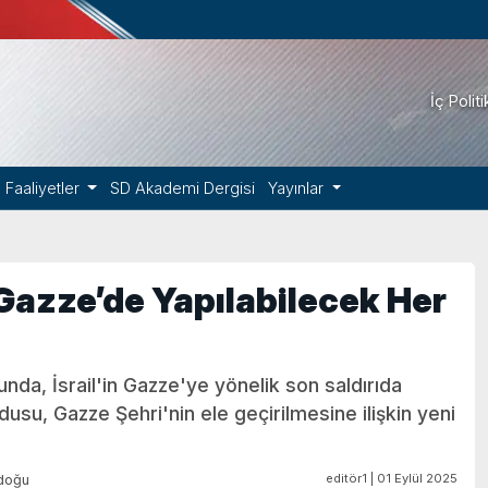
İç Polit
Faaliyetler
SD Akademi Dergisi
Yayınlar
 Gazze’de Yapılabilecek Her
unda, İsrail'in Gazze'ye yönelik son saldırıda
rdusu, Gazze Şehri'nin ele geçirilmesine ilişkin yeni
editör1 | 01 Eylül 2025
doğu