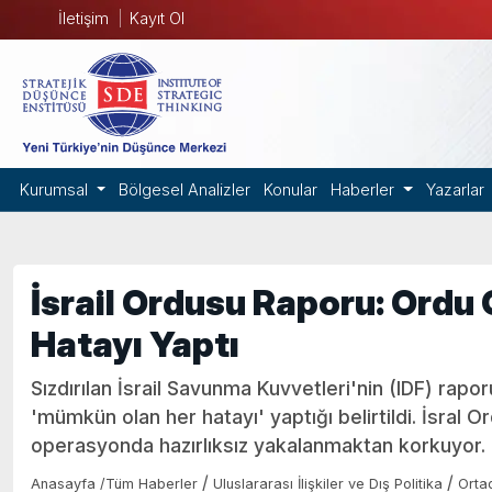
İletişim
Kayıt Ol
Kurumsal
Bölgesel Analizler
Konular
Haberler
Yazarlar
İsrail Ordusu Raporu: Ordu
Hatayı Yaptı
Sızdırılan İsrail Savunma Kuvvetleri'nin (IDF) rapor
'mümkün olan her hatayı' yaptığı belirtildi. İsral O
operasyonda hazırlıksız yakalanmaktan korkuyor.
/
/
Anasayfa
/
Tüm Haberler
Uluslararası İlişkiler ve Dış Politika
Orta