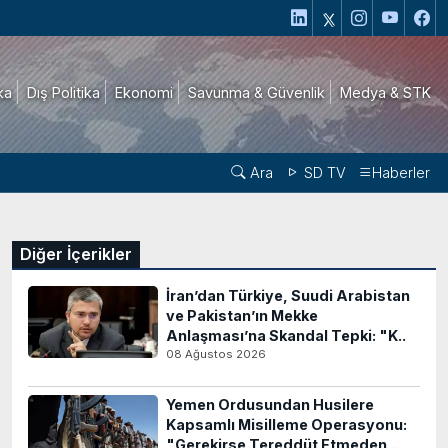
ika
Dış Politika
Ekonomi
Savunma & Güvenlik
Medya & STK
Ara
SD TV
Haberler
Diğer İçerikler
İran’dan Türkiye, Suudi Arabistan
ve Pakistan’ın Mekke
Anlaşması’na Skandal Tepki: "K..
08 Ağustos 2026
Yemen Ordusundan Husilere
Kapsamlı Misilleme Operasyonu:
"Gerekirse Tereddüt Etmeden ..