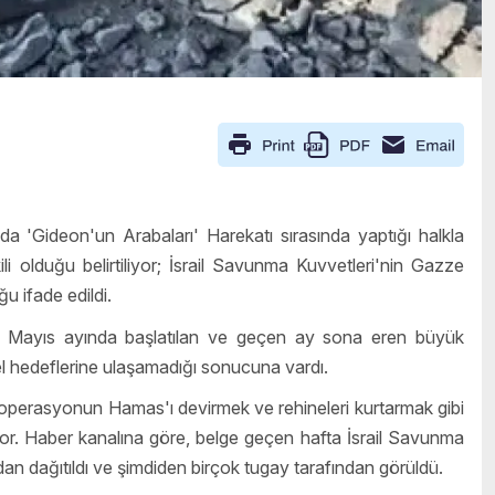
a 'Gideon'un Arabaları' Harekatı sırasında yaptığı halkla
ili olduğu belirtiliyor; İsrail Savunma Kuvvetleri'nin Gazze
u ifade edildi.
şı Mayıs ayında başlatılan ve geçen ay sona eren büyük
el hedeflerine ulaşamadığı sonucuna vardı.
 operasyonun Hamas'ı devirmek ve rehineleri kurtarmak gibi
luyor. Haber kanalına göre, belge geçen hafta İsrail Savunma
dan dağıtıldı ve şimdiden birçok tugay tarafından görüldü.