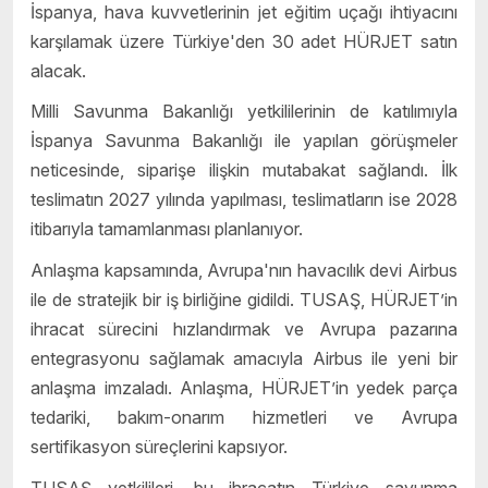
İspanya, hava kuvvetlerinin jet eğitim uçağı ihtiyacını
karşılamak üzere Türkiye'den 30 adet HÜRJET satın
alacak.
Milli Savunma Bakanlığı yetkililerinin de katılımıyla
İspanya Savunma Bakanlığı ile yapılan görüşmeler
neticesinde, siparişe ilişkin mutabakat sağlandı. İlk
teslimatın 2027 yılında yapılması, teslimatların ise 2028
itibarıyla tamamlanması planlanıyor.
Anlaşma kapsamında, Avrupa'nın havacılık devi Airbus
ile de stratejik bir iş birliğine gidildi. TUSAŞ, HÜRJET’in
ihracat sürecini hızlandırmak ve Avrupa pazarına
entegrasyonu sağlamak amacıyla Airbus ile yeni bir
anlaşma imzaladı. Anlaşma, HÜRJET’in yedek parça
tedariki, bakım-onarım hizmetleri ve Avrupa
sertifikasyon süreçlerini kapsıyor.
TUSAŞ yetkilileri, bu ihracatın Türkiye savunma