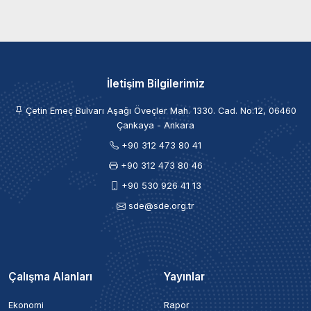
İletişim Bilgilerimiz
Çetin Emeç Bulvarı Aşağı Öveçler Mah. 1330. Cad. No:12, 06460
Çankaya - Ankara
+90 312 473 80 41
+90 312 473 80 46
+90 530 926 41 13
sde@sde.org.tr
Çalışma Alanları
Yayınlar
Ekonomi
Rapor