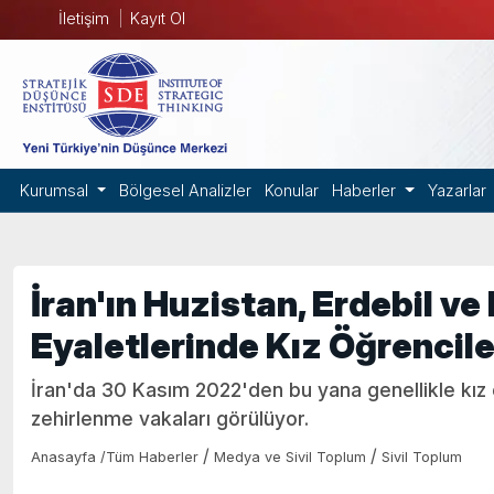
İletişim
Kayıt Ol
Kurumsal
Bölgesel Analizler
Konular
Haberler
Yazarlar
İran'ın Huzistan, Erdebil v
Eyaletlerinde Kız Öğrencile
İran'da 30 Kasım 2022'den bu yana genellikle kız ö
zehirlenme vakaları görülüyor.
/
/
Anasayfa
/
Tüm Haberler
Medya ve Sivil Toplum
Sivil Toplum