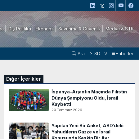
ika
Dış Politika
Ekonomi
Savunma & Güvenlik
Medya & STK
Ara
SD TV
Haberler
Diğer İçerikler
İspanya-Arjantin Maçında Filistin
Dünya Şampiyonu Oldu, İsrail
Kaybetti
20 Temmuz 2026
Yapılan Yeni Bir Anket, ABD’deki
Yahudilerin Gazze ve İsrail
Konusunda Keskin Bir Ayr..