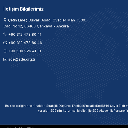
İletişim Bilgilerimiz
Çetin Emeç Bulvarı Aşağı Öveçler Mah. 1330.
Cad. No:12, 06460 Çankaya - Ankara
+90 312 473 80 41
+90 312 473 80 46
+90 530 926 41 13
sde@sde.org.tr
Bu site içeriğinin telif hakları Stratejik Düşünce Enstitüsü’ne ait olup 5846 Sayılı Fik
yer alan SDE'nin kurumsal bilgileri ile SDE Akademik Personeli'