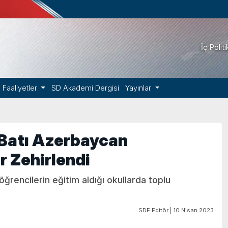
İç Polit
Faaliyetler
SD Akademi Dergisi
Yayınlar
e Batı Azerbaycan
r Zehirlendi
ğrencilerin eğitim aldığı okullarda toplu
SDE Editör | 10 Nisan 2023