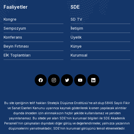
Faaliyetler
SDE
Kongre
SD TV
Sempozyum
İletişim
Konferans
Üyelik
Beyin Fırtınası
Künye
EİK Toplantıları
Kurumsal
Bu site içeriğinin telif hakları Stratejik Düşünce Enstitüsü’ne ait olup 5846 Sayılı Fikir
ve Sanat Eserleri Kanunu uyarınca kaynak gösterilerek kısmen yapılacak alıntılar
dışında önceden izin alınmaksızın hiçbir şekilde kullanılamaz ve yeniden
yayımlanamaz. Bu sitede yer alan SDE'nin kurumsal bilgileri ile SDE Akademik
Personeli'nin çalışmaları dışındaki diğer görüş ve değerlendirmeler, yalnızca yazarının
düşüncelerini yansıtmaktadır; SDE'nin kurumsal görüşünü temsil etmemektedir.