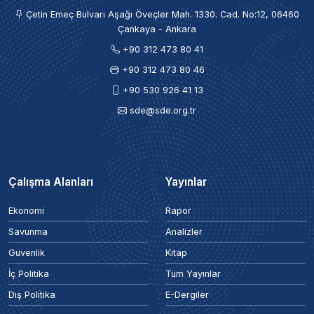
Çetin Emeç Bulvarı Aşağı Öveçler Mah. 1330. Cad. No:12, 06460
Çankaya - Ankara
+90 312 473 80 41
+90 312 473 80 46
+90 530 926 41 13
sde@sde.org.tr
Çalışma Alanları
Yayınlar
Ekonomi
Rapor
Savunma
Analizler
Güvenlik
Kitap
İç Politika
Tüm Yayınlar
Dış Politika
E-Dergiler