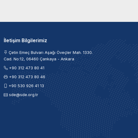
İletişim Bilgilerimiz
Çetin Emeç Bulvarı Aşağı Öveçler Mah. 1330.
Cad. No:12, 06460 Çankaya - Ankara
+90 312 473 80 41
+90 312 473 80 46
+90 530 926 41 13
sde@sde.org.tr