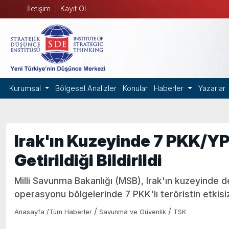
İletişim
Kayıt Ol
Kurumsal
Bölgesel Analizler
Konular
Haberler
Yazarlar
Irak'ın Kuzeyinde 7 PKK/YPG
Getirildiği Bildirildi
Milli Savunma Bakanlığı (MSB), Irak'ın kuzeyinde
operasyonu bölgelerinde 7 PKK'lı teröristin etkisiz h
/
/
Anasayfa
/
Tüm Haberler
Savunma ve Güvenlik
TSK