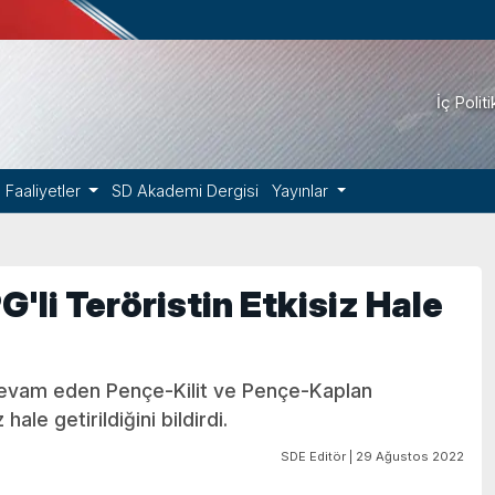
İç Polit
Faaliyetler
SD Akademi Dergisi
Yayınlar
'li Teröristin Etkisiz Hale
 devam eden Pençe-Kilit ve Pençe-Kaplan
ale getirildiğini bildirdi.
SDE Editör | 29 Ağustos 2022