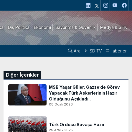
ika
Dış Politika
Ekonomi
Savunma & Güvenlik
Medya & STK
Ara
SD TV
Haberler
Diğer İçerikler
MSB Yaşar Güler: Gazze’de Görev
Yapacak Türk Askerlerinin Hazır
Olduğunu Açıkladı..
08 Ocak 2026
Türk Ordusu Savaşa Hazır
29 Aralık 2025