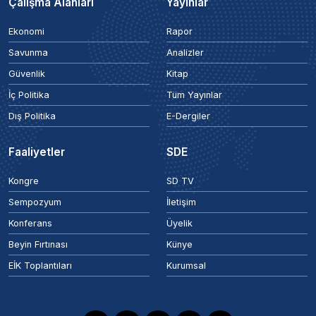
Çalışma Alanları
Yayınlar
Ekonomi
Rapor
Savunma
Analizler
Güvenlik
Kitap
İç Politika
Tüm Yayınlar
Dış Politika
E-Dergiler
Faaliyetler
SDE
Kongre
SD TV
Sempozyum
İletişim
Konferans
Üyelik
Beyin Fırtınası
Künye
EİK Toplantıları
Kurumsal