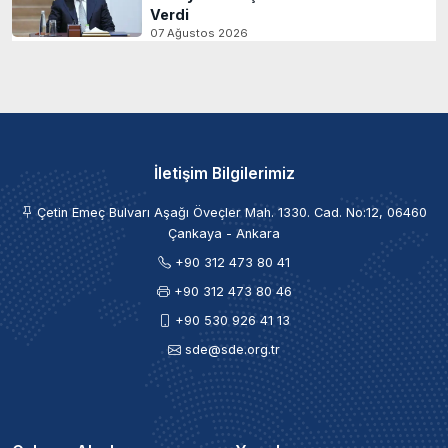
Verdi
07 Ağustos 2026
İletişim Bilgilerimiz
Çetin Emeç Bulvarı Aşağı Öveçler Mah. 1330. Cad. No:12, 06460
Çankaya - Ankara
+90 312 473 80 41
+90 312 473 80 46
+90 530 926 41 13
sde@sde.org.tr