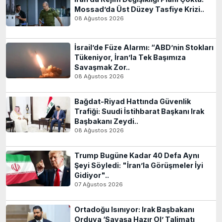
Mossad’da Üst Düzey Tasfiye Krizi..
08 Ağustos 2026
İsrail’de Füze Alarmı: “ABD’nin Stokları
Tükeniyor, İran’la Tek Başımıza
Savaşmak Zor..
08 Ağustos 2026
Bağdat-Riyad Hattında Güvenlik
Trafiği: Suudi İstihbarat Başkanı Irak
Başbakanı Zeydi..
08 Ağustos 2026
Trump Bugüne Kadar 40 Defa Aynı
Şeyi Söyledi: "İran’la Görüşmeler İyi
Gidiyor"..
07 Ağustos 2026
Ortadoğu Isınıyor: Irak Başbakanı
Orduya ‘Savaşa Hazır Ol’ Talimatı