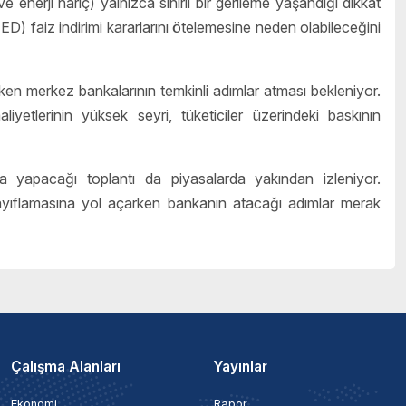
enerji hariç) yalnızca sınırlı bir gerileme yaşandığı dikkat
) faiz indirimi kararlarını ötelemesine neden olabileceğini
rken merkez bankalarının temkinli adımlar atması bekleniyor.
liyetlerinin yüksek seyri, tüketiciler üzerindeki baskının
 yapacağı toplantı da piyasalarda yakından izleniyor.
 zayıflamasına yol açarken bankanın atacağı adımlar merak
Çalışma Alanları
Yayınlar
Ekonomi
Rapor