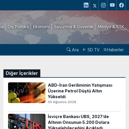
ika
Dış Politika
Ekonomi
Savunma & Güvenlik
Medya & STK
Ara
SD TV
Haberler
Diğer İçerikler
ABD-İran Geriliminin Yatışması
Üzerine Petrol Düştü Altın
Yükseldi
05 Ağustos 2026
İsviçre Bankası UBS, 2027’de
Altının Onsunun 5.200 Dolara
Yükselebileceğini Açıkladı..