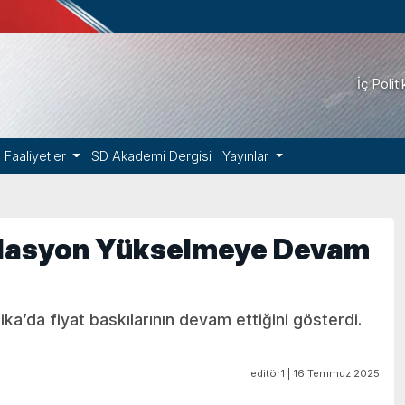
İç Polit
Faaliyetler
SD Akademi Dergisi
Yayınlar
nflasyon Yükselmeye Devam
ika’da fiyat baskılarının devam ettiğini gösterdi.
editör1 | 16 Temmuz 2025