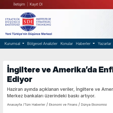
İletişim
Kayıt Ol
Kurumsal
Bölgesel Analizler
Konular
Haberler
Yazarlar
İngiltere ve Amerika’da E
Ediyor
Haziran ayında açıklanan veriler, İngiltere ve Amer
Merkez bankaları üzerindeki baskı artıyor.
/
/
Anasayfa
/
Tüm Haberler
Ekonomi ve Finans
Dünya Ekonomisi