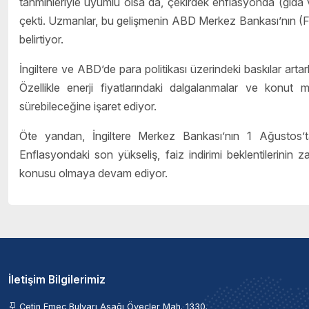
tahminleriyle uyumlu olsa da, çekirdek enflasyonda (gıda ve 
çekti. Uzmanlar, bu gelişmenin ABD Merkez Bankası’nın (FED
belirtiyor.
İngiltere ve ABD’de para politikası üzerindeki baskılar arta
Özellikle enerji fiyatlarındaki dalgalanmalar ve konut ma
sürebileceğine işaret ediyor.
Öte yandan, İngiltere Merkez Bankası’nın 1 Ağustos’ta
Enflasyondaki son yükseliş, faiz indirimi beklentilerinin
konusu olmaya devam ediyor.
İletişim Bilgilerimiz
Çetin Emeç Bulvarı Aşağı Öveçler Mah. 1330.