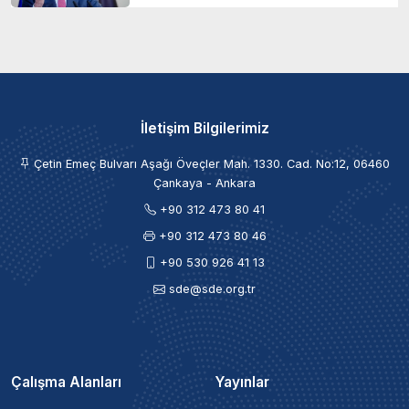
İletişim Bilgilerimiz
Çetin Emeç Bulvarı Aşağı Öveçler Mah. 1330. Cad. No:12, 06460
Çankaya - Ankara
+90 312 473 80 41
+90 312 473 80 46
+90 530 926 41 13
sde@sde.org.tr
Çalışma Alanları
Yayınlar