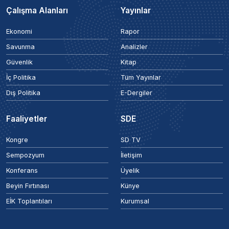
Çalışma Alanları
Yayınlar
Ekonomi
Rapor
Savunma
Analizler
Güvenlik
Kitap
İç Politika
Tüm Yayınlar
Dış Politika
E-Dergiler
Faaliyetler
SDE
Kongre
SD TV
Sempozyum
İletişim
Konferans
Üyelik
Beyin Fırtınası
Künye
EİK Toplantıları
Kurumsal