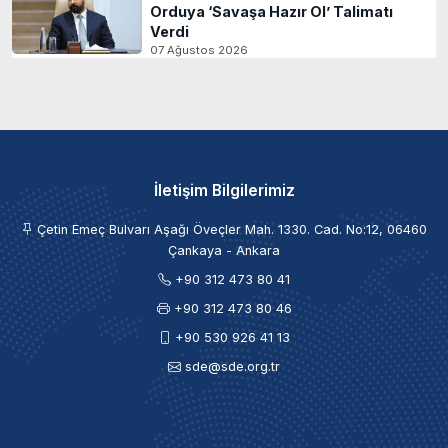
Orduya ‘Savaşa Hazır Ol’ Talimatı
Verdi
07 Ağustos 2026
İletişim Bilgilerimiz
Çetin Emeç Bulvarı Aşağı Öveçler Mah. 1330. Cad. No:12, 06460
Çankaya - Ankara
+90 312 473 80 41
+90 312 473 80 46
+90 530 926 41 13
sde@sde.org.tr