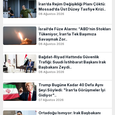
İran’da Rejim Değişikliği Planı Çöktü:
Mossad’da Üst Düzey Tasfiye Krizi..
08 Ağustos 2026
İsrail’de Füze Alarmı: “ABD’nin Stokları
Tükeniyor, İran’la Tek Başımıza
Savaşmak Zor..
08 Ağustos 2026
Bağdat-Riyad Hattında Güvenlik
Trafiği: Suudi İstihbarat Başkanı Irak
Başbakanı Zeydi..
08 Ağustos 2026
Trump Bugüne Kadar 40 Defa Aynı
Şeyi Söyledi: "İran’la Görüşmeler İyi
Gidiyor"..
07 Ağustos 2026
Ortadoğu Isınıyor: Irak Başbakanı