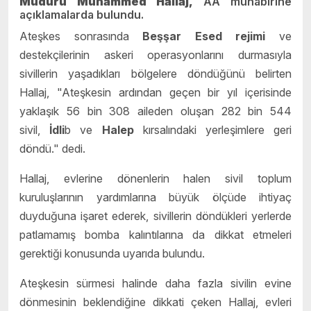
Müdürü Muhammed Hallaj,
AA muhabirine
açıklamalarda bulundu.
Ateşkes sonrasında
Beşşar Esed rejimi
ve
destekçilerinin askeri operasyonlarını durmasıyla
sivillerin yaşadıkları bölgelere döndüğünü belirten
Hallaj, "Ateşkesin ardından geçen bir yıl içerisinde
yaklaşık 56 bin 308 aileden oluşan 282 bin 544
sivil,
İdli
b ve
Halep
kırsalındaki yerleşimlere geri
döndü." dedi.
Hallaj, evlerine dönenlerin halen sivil toplum
kuruluşlarının yardımlarına büyük ölçüde ihtiyaç
duyduğuna işaret ederek, sivillerin döndükleri yerlerde
patlamamış bomba kalıntılarına da dikkat etmeleri
gerektiği konusunda uyarıda bulundu.
Ateşkesin sürmesi halinde daha fazla sivilin evine
dönmesinin beklendiğine dikkati çeken Hallaj, evleri