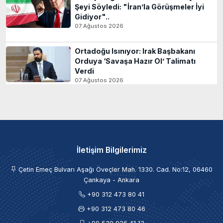
Şeyi Söyledi: "İran’la Görüşmeler İyi
Gidiyor"..
07 Ağustos 2026
Ortadoğu Isınıyor: Irak Başbakanı
Orduya ‘Savaşa Hazır Ol’ Talimatı
Verdi
07 Ağustos 2026
İletişim Bilgilerimiz
Çetin Emeç Bulvarı Aşağı Öveçler Mah. 1330. Cad. No:12, 06460
Çankaya - Ankara
+90 312 473 80 41
+90 312 473 80 46