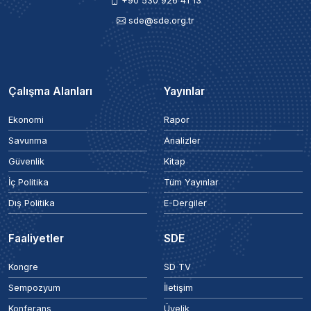
+90 530 926 41 13
sde@sde.org.tr
Çalışma Alanları
Yayınlar
Ekonomi
Rapor
Savunma
Analizler
Güvenlik
Kitap
İç Politika
Tüm Yayınlar
Dış Politika
E-Dergiler
Faaliyetler
SDE
Kongre
SD TV
Sempozyum
İletişim
Konferans
Üyelik