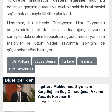
Türkiye’de simülasyon destekli eğitimler aldı. Bu
eğitimler, geminin güvenli ve etkili bir şekilde işletilmesini
sağlamak amacıyla titizlikle planlandı.
Uzmanlar, bu hibenin Türkiye’nin Hint Okyanusu
bölgesindeki stratejik etkisini artıracağını, savunma
sanayisindeki üretim kapasitesini göstermenin yanı sıra
Maldivler ile uzun vadeli savunma işbirliğini de
güçlendireceğini belirtiyor.
TCG Volkan
Savaş Gemisi
Türkiye
Hindistan
Hint Okyanusu
Diğer İçerikler
İngiltere Mahkemesi Siyonizm
Karşıtlığının Suç Olmadığına, Aksine
Yasa ile Korunan Bi..
06 Ağustos 2026