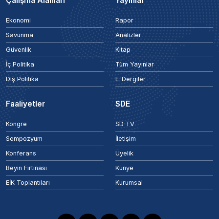
Çalışma Alanları
Yayınlar
Ekonomi
Rapor
Savunma
Analizler
Güvenlik
Kitap
İç Politika
Tüm Yayınlar
Dış Politika
E-Dergiler
Faaliyetler
SDE
Kongre
SD TV
Sempozyum
İletişim
Konferans
Üyelik
Beyin Fırtınası
Künye
EİK Toplantıları
Kurumsal