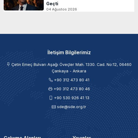
Geçti
04 Ağustos 2026
İletişim Bilgilerimiz
Çetin Emeç Bulvarı Aşağı Öveçler Mah. 1330. Cad. No:12, 06460
Çankaya - Ankara
+90 312 473 80 41
+90 312 473 80 46
+90 530 926 41 13
sde@sde.org.tr