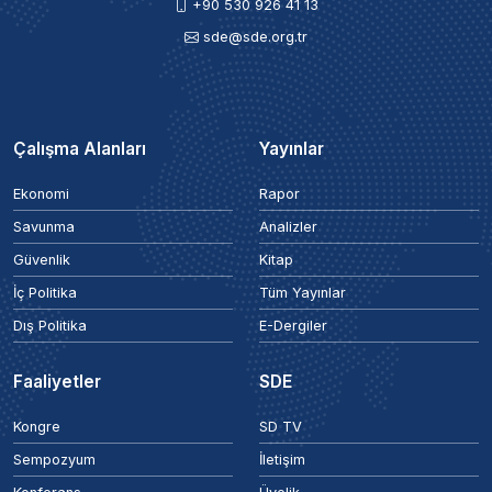
+90 530 926 41 13
sde@sde.org.tr
Çalışma Alanları
Yayınlar
Ekonomi
Rapor
Savunma
Analizler
Güvenlik
Kitap
İç Politika
Tüm Yayınlar
Dış Politika
E-Dergiler
Faaliyetler
SDE
Kongre
SD TV
Sempozyum
İletişim