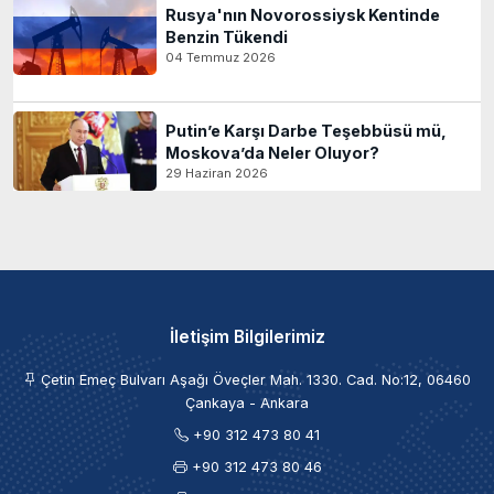
Rusya'nın Novorossiysk Kentinde
Benzin Tükendi
04 Temmuz 2026
Putin’e Karşı Darbe Teşebbüsü mü,
Moskova’da Neler Oluyor?
29 Haziran 2026
İletişim Bilgilerimiz
Çetin Emeç Bulvarı Aşağı Öveçler Mah. 1330. Cad. No:12, 06460
Çankaya - Ankara
+90 312 473 80 41
+90 312 473 80 46