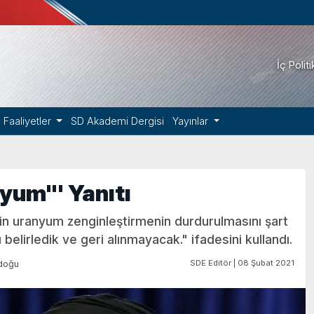
İç Polit
Faaliyetler
SD Akademi Dergisi
Yayınlar
yum"' Yanıtı
 için uranyum zenginleştirmenin durdurulmasını şart
elirledik ve geri alınmayacak." ifadesini kullandı.
SDE Editör | 08 Şubat 2021
doğu