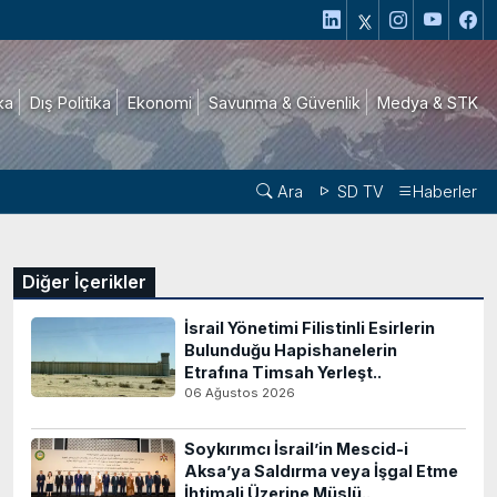
ika
Dış Politika
Ekonomi
Savunma & Güvenlik
Medya & STK
Ara
SD TV
Haberler
Diğer İçerikler
İsrail Yönetimi Filistinli Esirlerin
Bulunduğu Hapishanelerin
Etrafına Timsah Yerleşt..
06 Ağustos 2026
Soykırımcı İsrail’in Mescid-i
Aksa’ya Saldırma veya İşgal Etme
İhtimali Üzerine Müslü..