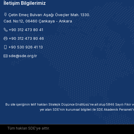
İletişim Bilgilerimiz
Çetin Emeç Bulvarı Aşağı Öveçler Mah. 1330.
Cad. No:12, 06460 Çankaya - Ankara
+90 312 473 80 41
+90 312 473 80 46
+90 530 926 41 13
sde@sde.org.tr
Bu site içeriğinin telif hakları Stratejik Düşünce Enstitüsü’ne ait olup 5846 Sayılı Fik
yer alan SDE'nin kurumsal bilgileri ile SDE Akademik Personeli'
Tüm hakları SDE'ye aittir.