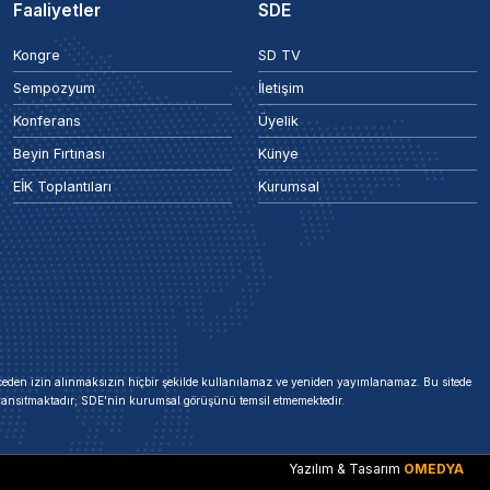
Faaliyetler
SDE
Kongre
SD TV
Sempozyum
İletişim
Konferans
Üyelik
Beyin Fırtınası
Künye
EİK Toplantıları
Kurumsal
 önceden izin alınmaksızın hiçbir şekilde kullanılamaz ve yeniden yayımlanamaz. Bu sitede
i yansıtmaktadır; SDE'nin kurumsal görüşünü temsil etmemektedir.
Yazılım & Tasarım
OMEDYA