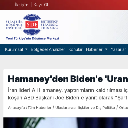
İletişim
Kayıt Ol
Kurumsal
Bölgesel Analizler
Konular
Haberler
Yazarlar
Hamaney'den Biden'e 'Uran
İran lideri Ali Hamaney, yaptırımların kaldırılması
koşan ABD Başkanı Joe Biden'e yanıt olarak "Şartı b
/
/
Anasayfa
/
Tüm Haberler
Uluslararası İlişkiler ve Dış Politika
Orta