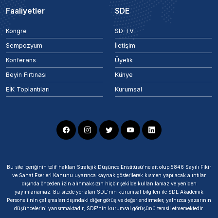
Faaliyetler
SDE
Kongre
SD TV
Sempozyum
İletişim
Konferans
Üyelik
Beyin Fırtınası
Künye
EİK Toplantıları
Kurumsal
Bu site içeriğinin telif hakları Stratejik Düşünce Enstitüsü’ne ait olup 5846 Sayılı Fikir
ve Sanat Eserleri Kanunu uyarınca kaynak gösterilerek kısmen yapılacak alıntılar
dışında önceden izin alınmaksızın hiçbir şekilde kullanılamaz ve yeniden
yayımlanamaz. Bu sitede yer alan SDE'nin kurumsal bilgileri ile SDE Akademik
Personeli'nin çalışmaları dışındaki diğer görüş ve değerlendirmeler, yalnızca yazarının
düşüncelerini yansıtmaktadır; SDE'nin kurumsal görüşünü temsil etmemektedir.