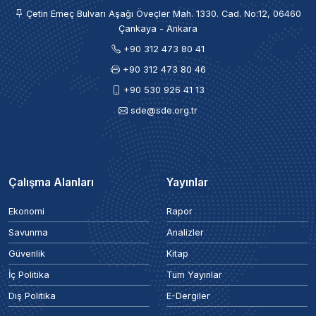
Çetin Emeç Bulvarı Aşağı Öveçler Mah. 1330. Cad. No:12, 06460
Çankaya - Ankara
+90 312 473 80 41
+90 312 473 80 46
+90 530 926 41 13
sde@sde.org.tr
Çalışma Alanları
Yayınlar
Ekonomi
Rapor
Savunma
Analizler
Güvenlik
Kitap
İç Politika
Tüm Yayınlar
Dış Politika
E-Dergiler