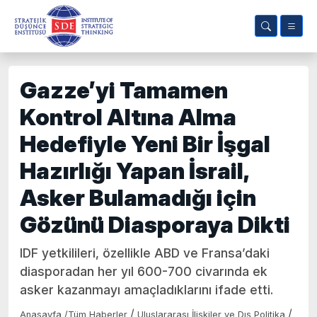
Gazze’yi Tamamen
Kontrol Altına Alma
Hedefiyle Yeni Bir İşgal
Hazırlığı Yapan İsrail,
Asker Bulamadığı için
Gözünü Diasporaya Dikti
IDF yetkilileri, özellikle ABD ve Fransa’daki
diasporadan her yıl 600-700 civarında ek
asker kazanmayı amaçladıklarını ifade etti.
/
/
Anasayfa
/
Tüm Haberler
Uluslararası İlişkiler ve Dış Politika