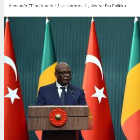
/
Anasayfa
/
Tüm Haberler
Uluslararası İlişkiler ve Dış Politika