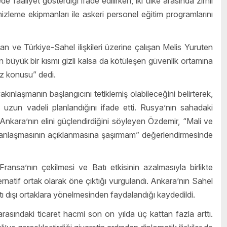
 faaliyet gösterdiği ifade edilirken, iki ülke arasında zırhlı
izleme ekipmanları ile askeri personel eğitim programlarını
n ve Türkiye-Sahel ilişkileri üzerine çalışan Melis Yuruten
n büyük bir kısmı gizli kalsa da kötüleşen güvenlik ortamına
öz konusu” dedi.
yakınlaşmanın başlangıcını tetiklemiş olabileceğini belirterek,
 uzun vadeli planlandığını ifade etti. Rusya’nın sahadaki
in Ankara’nın elini güçlendirdiğini söyleyen Özdemir, “Mali ve
lik anlaşmasının açıklanmasına şaşırmam” değerlendirmesinde
ansa’nın çekilmesi ve Batı etkisinin azalmasıyla birlikte
ernatif ortak olarak öne çıktığı vurgulandı. Ankara’nın Sahel
ı dışı ortaklara yönelmesinden faydalandığı kaydedildi.
asındaki ticaret hacmi son on yılda üç kattan fazla arttı.