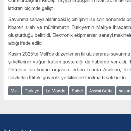
Cumhurbaşkanı Recep Tayyip Erdoğan’ın Mart 2018’de Mali’ye 
istikrarlı biçimde gelişti.
Savunma sanayii alanındaki iş birliğinin ise son dönemde bel
itibaren silah ve mühimmatın Türkiye’nin Mali’ye ihracatın
oluşturduğu belirtildi. Elektronik ekipmanlar, sanayi makinel
aldığı ifade edildi.
Kasım 2025’te Mali’de düzenlenen ilk uluslararası savun
şirketlerinin yoğun katılım gösterdiği de haberde yer aldı.
Defense tarafından organize edilen fuarda Aselsan, Rok
Devletleri İttifakı güvenlik yetkililerine tanıtma fırsatı buldu.
Mali
Türkiye
Le Monde
Sahel
Assimi Goïta
savun