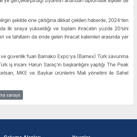
gerçekleştirdiği ziyaretin ardından diplomatik ilişkiler de
irgin şekilde öne çıktığına dikkat çekilen haberde, 2024’ten
da ilk sıraya yükseldiği ve toplam ihracatın yüzde 20’sini
eri ve tahılların da önde gelen ihracat kalemleri arasında yer
ma ve güvenlik fuarı Bamako Expo’ya (Bamex) Türk savunma
 Türk iş insanı Harun Saraç’ın başkanlığını yaptığı The Peak
etsan, MKE ve Baykar ürünlerini Mali yönetimi ile Sahel
ma sanayii