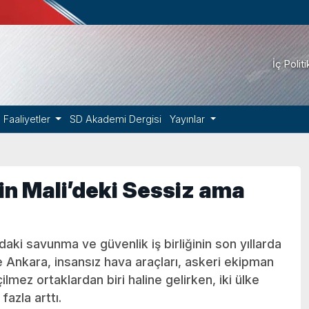
İç Polit
Faaliyetler
SD Akademi Dergisi
Yayınlar
in Mali’deki Sessiz ama
aki savunma ve güvenlik iş birliğinin son yıllarda
re Ankara, insansız hava araçları, askeri ekipman
mez ortaklardan biri haline gelirken, iki ülke
fazla arttı.