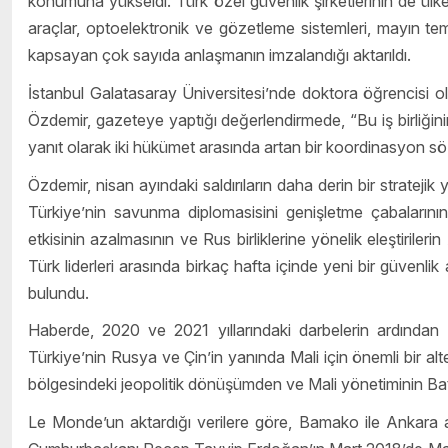
konumuna yükseldi. Türk özel güvenlik şirketlerinin de ülkede
araçlar, optoelektronik ve gözetleme sistemleri, mayın tem
kapsayan çok sayıda anlaşmanın imzalandığı aktarıldı.
İstanbul Galatasaray Üniversitesi’nde doktora öğrencisi ola
Özdemir, gazeteye yaptığı değerlendirmede, “Bu iş birliğini
yanıt olarak iki hükümet arasında artan bir koordinasyon s
Özdemir, nisan ayındaki saldırıların daha derin bir stratejik 
Türkiye’nin savunma diplomasisini genişletme çabalarının
etkisinin azalmasının ve Rus birliklerine yönelik eleştiriler
Türk liderleri arasında birkaç hafta içinde yeni bir güven
bulundu.
Haberde, 2020 ve 2021 yıllarındaki darbelerin ardından Fr
Türkiye’nin Rusya ve Çin’in yanında Mali için önemli bir alt
bölgesindeki jeopolitik dönüşümden ve Mali yönetiminin Bat
Le Monde’un aktardığı verilere göre, Bamako ile Ankara ar