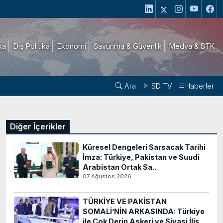
ika
Dış Politika
Ekonomi
Savunma & Güvenlik
Medya & STK
Ara
SD TV
Haberler
Diğer İçerikler
Küresel Dengeleri Sarsacak Tarihi
İmza: Türkiye, Pakistan ve Suudi
Arabistan Ortak Sa..
07 Ağustos 2026
TÜRKİYE VE PAKİSTAN
SOMALİ’NİN ARKASINDA: Türkiye
ile Çok Derin Askeri ve Siyasi İliş..