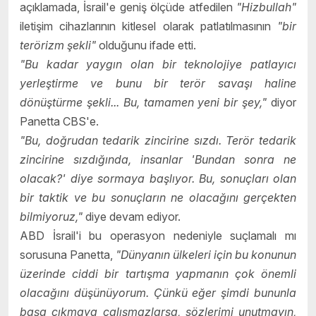
açıklamada, İsrail'e geniş ölçüde atfedilen
"Hizbullah"
iletişim cihazlarının kitlesel olarak patlatılmasının
"bir
terörizm şekli"
olduğunu ifade etti.
"Bu kadar yaygın olan bir teknolojiye patlayıcı
yerleştirme ve bunu bir terör savaşı haline
dönüştürme şekli... Bu, tamamen yeni bir şey,"
diyor
Panetta CBS'e.
"Bu, doğrudan tedarik zincirine sızdı. Terör tedarik
zincirine sızdığında, insanlar 'Bundan sonra ne
olacak?' diye sormaya başlıyor. Bu, sonuçları olan
bir taktik ve bu sonuçların ne olacağını gerçekten
bilmiyoruz,"
diye devam ediyor.
ABD İsrail'i bu operasyon nedeniyle suçlamalı mı
sorusuna Panetta,
"Dünyanın ülkeleri için bu konunun
üzerinde ciddi bir tartışma yapmanın çok önemli
olacağını düşünüyorum. Çünkü eğer şimdi bununla
başa çıkmaya çalışmazlarsa, sözlerimi unutmayın,