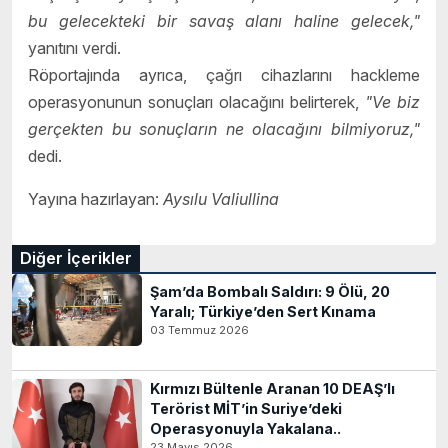
bu gelecekteki bir savaş alanı haline gelecek,"
yanıtını verdi.
Röportajında ayrıca, çağrı cihazlarını hackleme
operasyonunun sonuçları olacağını belirterek,
"Ve biz
gerçekten bu sonuçların ne olacağını bilmiyoruz,"
dedi.
Yayına hazırlayan:
Aysılu Valiullina
Diğer İçerikler
Şam’da Bombalı Saldırı: 9 Ölü, 20
Yaralı; Türkiye’den Sert Kınama
03 Temmuz 2026
Kırmızı Bültenle Aranan 10 DEAŞ’lı
Terörist MİT’in Suriye’deki
Operasyonuyla Yakalana..
23 Mayıs 2026