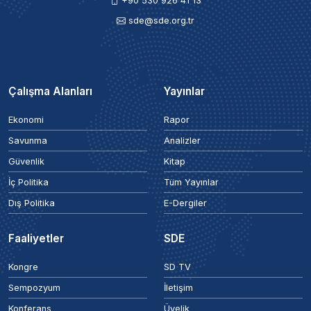
+90 530 926 41 13
sde@sde.org.tr
Çalışma Alanları
Yayınlar
Ekonomi
Rapor
Savunma
Analizler
Güvenlik
Kitap
İç Politika
Tüm Yayınlar
Dış Politika
E-Dergiler
Faaliyetler
SDE
Kongre
SD TV
Sempozyum
İletişim
Konferans
Üyelik