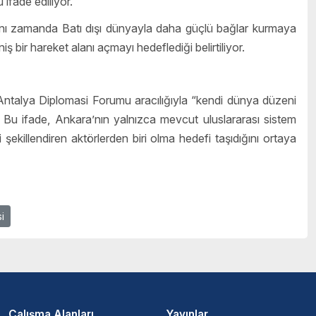
ifade ediliyor.
 aynı zamanda Batı dışı dünyayla daha güçlü bağlar kurmaya
ş bir hareket alanı açmayı hedeflediği belirtiliyor.
in Antalya Diplomasi Forumu aracılığıyla “kendi dünya düzeni
Bu ifade, Ankara’nın yalnızca mevcut uluslararası sistem
ekillendiren aktörlerden biri olma hedefi taşıdığını ortaya
i
Çalışma Alanları
Yayınlar