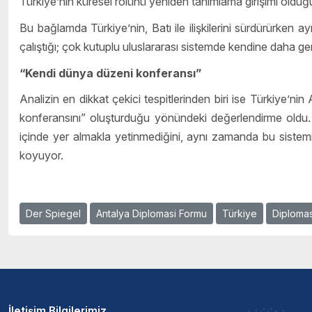
Türkiye’nin küresel rolünü yeniden tanımlama girişimi olduğu 
Bu bağlamda Türkiye’nin, Batı ile ilişkilerini sürdürürken
çalıştığı; çok kutuplu uluslararası sistemde kendine daha geni
“Kendi dünya düzeni konferansı”
Analizin en dikkat çekici tespitlerinden biri ise Türkiye’n
konferansını” oluşturduğu yönündeki değerlendirme oldu. 
içinde yer almakla yetinmediğini, aynı zamanda bu sistemi ş
koyuyor.
Der Spiegel
Antalya Diplomasi Formu
Türkiye
Diplomas
İletişim Bilgilerimiz