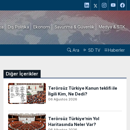
ika
Dış Politika
Ekonomi
Savunma & Güvenlik
Medya & STK
Ara
SD TV
Haberler
Diğer İçerikler
Terörsüz Türkiye Kanun teklifi ile
İlgili Kim, Ne Dedi?
06 Ağustos 2026
Terörsüz Türkiye’nin Yol
Haritasında Neler Var?
06 Ağustos 2026