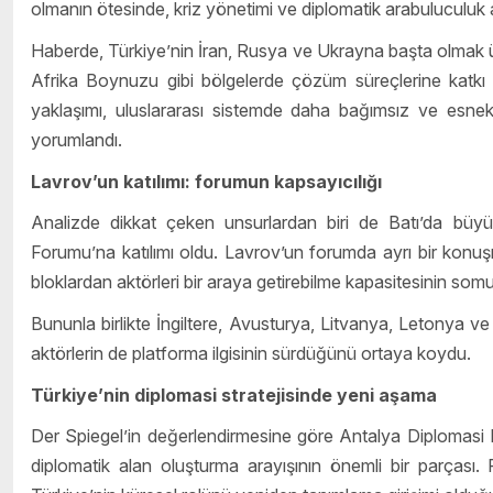
olmanın ötesinde, kriz yönetimi ve diplomatik arabuluculuk ala
Haberde, Türkiye’nin İran, Rusya ve Ukrayna başta olmak üze
Afrika Boynuzu gibi bölgelerde çözüm süreçlerine katkı 
yaklaşımı, uluslararası sistemde daha bağımsız ve esnek 
yorumlandı.
Lavrov’un katılımı: forumun kapsayıcılığı
Analizde dikkat çeken unsurlardan biri de Batı’da büy
Forumu’na katılımı oldu. Lavrov’un forumda ayrı bir konuşm
bloklardan aktörleri bir araya getirebilme kapasitesinin somut
Bununla birlikte İngiltere, Avusturya, Litvanya, Letonya ve 
aktörlerin de platforma ilgisinin sürdüğünü ortaya koydu.
Türkiye’nin diplomasi stratejisinde yeni aşama
Der Spiegel’in değerlendirmesine göre Antalya Diplomasi F
diplomatik alan oluşturma arayışının önemli bir parçası. 