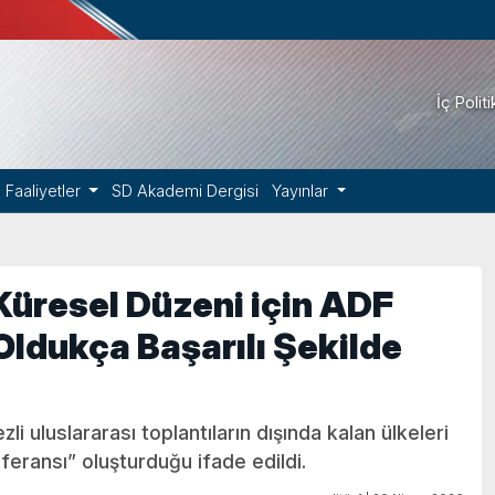
İç Polit
Faaliyetler
SD Akademi Dergisi
Yayınlar
Küresel Düzeni için ADF
Oldukça Başarılı Şekilde
li uluslararası toplantıların dışında kalan ülkeleri
feransı” oluşturduğu ifade edildi.