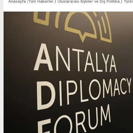
/
/
Anasayfa
/
Tüm Haberler
Uluslararası İlişkiler ve Dış Politika
Türk