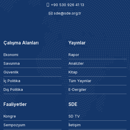
+90 530 926 41 13
sde@sde.org.tr
Çalışma Alanları
Yayınlar
Ekonomi
Rapor
Savunma
Analizler
Güvenlik
Kitap
İç Politika
Tüm Yayınlar
Dış Politika
E-Dergiler
Faaliyetler
SDE
Kongre
SD TV
Sempozyum
İletişim