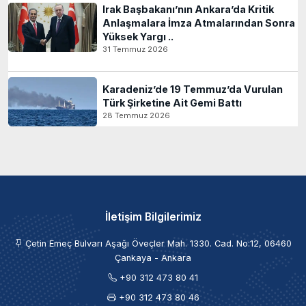
Irak Başbakanı’nın Ankara’da Kritik
Anlaşmalara İmza Atmalarından Sonra
Yüksek Yargı ..
31 Temmuz 2026
Karadeniz’de 19 Temmuz’da Vurulan
Türk Şirketine Ait Gemi Battı
28 Temmuz 2026
İletişim Bilgilerimiz
Çetin Emeç Bulvarı Aşağı Öveçler Mah. 1330. Cad. No:12, 06460
Çankaya - Ankara
+90 312 473 80 41
+90 312 473 80 46