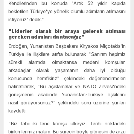
Kendilerinden bu konuda 'Artık 52 yıldır kapıda
bekletilen Türkiye'ye yönelik olumlu adımların atılmasını
istiyoruz' dedik."
"Liderler olarak bir araya gelerek atılması
gereken adımları da atacağız"
Erdoğan, Yunanistan Başbakanı Kiryakos Miçotakis'in
Türkiye ile ilişkilere atıfta bulunarak "Sanırım hepimiz
sürekli alarmda olmaktansa medeni komşular,
arkadaşlar olarak yaşamanın daha iyi olduğu
konusunda hemfikiriz" şeklindeki değerlendirmeleri
hatırlatılarak, "Bu açıklamalar ve NATO Zirvesi'ndeki
görüşmenin akabinde Yunanistan-Türkiye ilişkilerini
nasıl görüyorsunuz?" şeklindeki soru üzerine şunları
kaydetti:
"Biz tabii iki tane komşu ülkeyiz. Tarihi noktadaki
birikimlerimiz malum. Bu sürecin böyle gitmesini de arzu