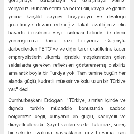
görüşmeye, konuşmaya ve uzlaşmaya veririz,
veriyoruz. Bundan sonra da nefret dili, kavga ve gerilim
yerine karşılıklı saygıyı, hoşgörüyü ve diyaloğu
gözetmeye devam edeceğiz fakat uzattığımız elin
havada bırakılması veya ısırılması hâlinde de demir
yumruğumuzu daima hazır tutuyoruz. Geçmişte
darbecilerden FETÖ'ye ve diğer terör örgütlerine kadar
emperyalistlerin ülkemiz içindeki maşalarından gelen
saldırılarda gereken refleksleri gösterememiş olabiliriz
ama artık böyle bir Türkiye yok. Tam tersine bugün her
alanda güçlü, kudretli, müessir ve kolu uzun bir Türkiye
var." dedi.
Cumhurbaşkanı Erdoğan, "Türkiye, sınırları içinde ve
dışında terörle mücadele konusunda sadece
bölgemizin değil, dünyanın en güçlü, kabiliyetli ve
dirayetli ülkesidir. Şayet verilen sözler tutulmaz, süreç
bir şekilde oyalama, savsaklama, göz boyama, isim