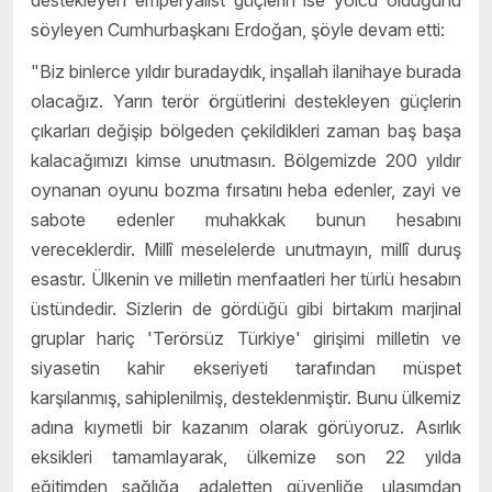
destekleyen emperyalist güçlerin ise yolcu olduğunu
söyleyen Cumhurbaşkanı Erdoğan, şöyle devam etti:
"Biz binlerce yıldır buradaydık, inşallah ilanihaye burada
olacağız. Yarın terör örgütlerini destekleyen güçlerin
çıkarları değişip bölgeden çekildikleri zaman baş başa
kalacağımızı kimse unutmasın. Bölgemizde 200 yıldır
oynanan oyunu bozma fırsatını heba edenler, zayi ve
sabote edenler muhakkak bunun hesabını
vereceklerdir. Millî meselelerde unutmayın, millî duruş
esastır. Ülkenin ve milletin menfaatleri her türlü hesabın
üstündedir. Sizlerin de gördüğü gibi birtakım marjinal
gruplar hariç 'Terörsüz Türkiye' girişimi milletin ve
siyasetin kahir ekseriyeti tarafından müspet
karşılanmış, sahiplenilmiş, desteklenmiştir. Bunu ülkemiz
adına kıymetli bir kazanım olarak görüyoruz. Asırlık
eksikleri tamamlayarak, ülkemize son 22 yılda
eğitimden sağlığa, adaletten güvenliğe, ulaşımdan