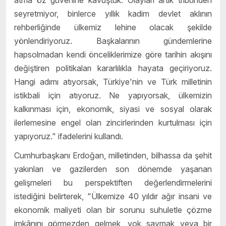
atma öz güvenine kavuştuk. Olayları artık tribünden
seyretmiyor, binlerce yıllık kadim devlet aklının
rehberliğinde ülkemiz lehine olacak şekilde
yönlendiriyoruz. Başkalarının gündemlerine
hapsolmadan kendi önceliklerimize göre tarihin akışını
değiştiren politikaları kararlılıkla hayata geçiriyoruz.
Hangi adımı atıyorsak, Türkiye'nin ve Türk milletinin
istikbali için atıyoruz. Ne yapıyorsak, ülkemizin
kalkınması için, ekonomik, siyasi ve sosyal olarak
ilerlemesine engel olan zincirlerinden kurtulması için
yapıyoruz." ifadelerini kullandı.
Cumhurbaşkanı Erdoğan, milletinden, bilhassa da şehit
yakınları ve gazilerden son dönemde yaşanan
gelişmeleri bu perspektiften değerlendirmelerini
istediğini belirterek, "Ülkemize 40 yıldır ağır insani ve
ekonomik maliyeti olan bir sorunu suhuletle çözme
imkânını görmezden gelmek, yok saymak veya bir