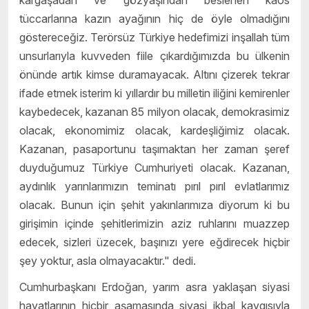
kargaşadan ve gözyaşından beslenen kaos
tüccarlarına kazın ayağının hiç de öyle olmadığını
göstereceğiz. Terörsüz Türkiye hedefimizi inşallah tüm
unsurlarıyla kuvveden fiile çıkardığımızda bu ülkenin
önünde artık kimse duramayacak. Altını çizerek tekrar
ifade etmek isterim ki yıllardır bu milletin iliğini kemirenler
kaybedecek, kazanan 85 milyon olacak, demokrasimiz
olacak, ekonomimiz olacak, kardeşliğimiz olacak.
Kazanan, pasaportunu taşımaktan her zaman şeref
duyduğumuz Türkiye Cumhuriyeti olacak. Kazanan,
aydınlık yarınlarımızın teminatı pırıl pırıl evlatlarımız
olacak. Bunun için şehit yakınlarımıza diyorum ki bu
girişimin içinde şehitlerimizin aziz ruhlarını muazzep
edecek, sizleri üzecek, başınızı yere eğdirecek hiçbir
şey yoktur, asla olmayacaktır." dedi.
Cumhurbaşkanı Erdoğan, yarım asra yaklaşan siyasi
hayatlarının hiçbir aşamasında siyasi ikbal kaygısıyla