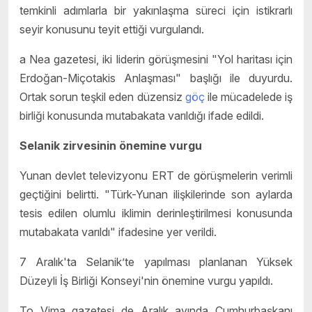
temkinli adımlarla bir yakınlaşma süreci için istikrarlı
seyir konusunu teyit ettiği vurgulandı.
a Nea gazetesi, iki liderin görüşmesini "Yol haritası için
Erdoğan-Miçotakis Anlaşması" başlığı ile duyurdu.
Ortak sorun teşkil eden düzensiz
göç
ile mücadelede iş
birliği konusunda mutabakata varıldığı ifade edildi.
Selanik zirvesinin önemine vurgu
Yunan devlet televizyonu ERT de görüşmelerin verimli
geçtiğini belirtti. "Türk-Yunan ilişkilerinde son aylarda
tesis edilen olumlu iklimin derinleştirilmesi konusunda
mutabakata varıldı" ifadesine yer verildi.
7 Aralık'ta Selanik’te yapılması planlanan Yüksek
Düzeyli İş Birliği Konseyi'nin önemine vurgu yapıldı.
To Vima gazetesi de Aralık ayında Cumhurbaşkanı