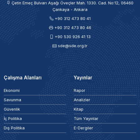
Çetin Emeç Bulvarı Aşağı Öveçler Mah. 1330. Cad. No:12, 06460
Çankaya - Ankara
+90 312 473 80 41
+90 312 473 80 46
+90 530 926 41 13
sde@sde.org.tr
Çalışma Alanları
Yayınlar
Ekonomi
Rapor
Savunma
Analizler
Güvenlik
Kitap
İç Politika
Tüm Yayınlar
Dış Politika
E-Dergiler