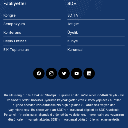
Faaliyetler
SDE
Kongre
SD TV
Sempozyum
İletişim
Konferans
Üyelik
Beyin Fırtınası
Künye
EİK Toplantıları
Kurumsal
Bu site içeriğinin telif hakları Stratejik Düşünce Enstitüsü’ne ait olup 5846 Sayılı Fikir
ve Sanat Eserleri Kanunu uyarınca kaynak gösterilerek kısmen yapılacak alıntılar
dışında önceden izin alınmaksızın hiçbir şekilde kullanılamaz ve yeniden
yayımlanamaz. Bu sitede yer alan SDE'nin kurumsal bilgileri ile SDE Akademik
Personeli'nin çalışmaları dışındaki diğer görüş ve değerlendirmeler, yalnızca yazarının
düşüncelerini yansıtmaktadır; SDE'nin kurumsal görüşünü temsil etmemektedir.