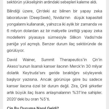
sektörün yükselişinin ardındaki sebepleri kaleme aldı.
Bilindiği üzere, Çin’deki az bilinen bir yapay zeka
laboratuvarı (DeepSeek), Nvidia’nın düşük kapasiteli
yongalarını kullanarak, yalnızca iki aylık bir zamanda ve
6 milyon dolardan az bir maliyetle ürettiği yapay zeka
modellerini piyasaya sürmesiyle Silikon Vadisi’nde
paniğe yol açmıştı. Benzer durum ilaç sektöründe de
görülüyor.
David Wainer, Summit Therapeutics'in Çin'in
Akeso'sunun lisanslı kanser ilacının Merck'in 30 milyar
dolarlık Keytruda'sını geride bıraktığını söyleyerek
başlıyor yazısına. Ancak görünüşe göre bu sadece
kanser ilacına özel bir durum değil. Zira, Çinli şirketler
artık büyük ilaç lisans anlaşmalarının %31'ine sahipler.
2020'deki bu oran %5'ti.
Çin Bu Duruma Nasıl Geldi?