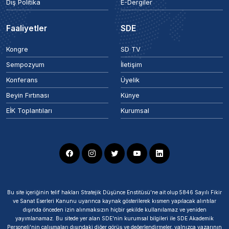
Dış Politika
E-Dergiler
Faaliyetler
SDE
Kongre
SD TV
Sempozyum
İletişim
Konferans
Üyelik
Beyin Fırtınası
Künye
EİK Toplantıları
Kurumsal
Bu site içeriğinin telif hakları Stratejik Düşünce Enstitüsü’ne ait olup 5846 Sayılı Fikir
ve Sanat Eserleri Kanunu uyarınca kaynak gösterilerek kısmen yapılacak alıntılar
dışında önceden izin alınmaksızın hiçbir şekilde kullanılamaz ve yeniden
yayımlanamaz. Bu sitede yer alan SDE'nin kurumsal bilgileri ile SDE Akademik
Personeli'nin çalışmaları dışındaki diğer görüş ve değerlendirmeler, yalnızca yazarının