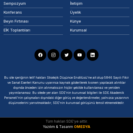
Sempozyum
İletişim
Konferans
Üyelik
Beyin Fırtınası
Künye
EİK Toplantıları
Kurumsal
Bu site içeriğinin telif hakları Stratejik Düşünce Enstitüsü’ne ait olup 5846 Sayılı Fikir
ve Sanat Eserleri Kanunu uyarınca kaynak gösterilerek kısmen yapılacak alıntılar
dışında önceden izin alınmaksızın hiçbir şekilde kullanılamaz ve yeniden
yayımlanamaz. Bu sitede yer alan SDE'nin kurumsal bilgileri ile SDE Akademik
Personeli'nin çalışmaları dışındaki diğer görüş ve değerlendirmeler, yalnızca yazarının
düşüncelerini yansıtmaktadır; SDE'nin kurumsal görüşünü temsil etmemektedir.
Tüm hakları SDE'ye aittir.
Yazılım & Tasarım
OMEDYA