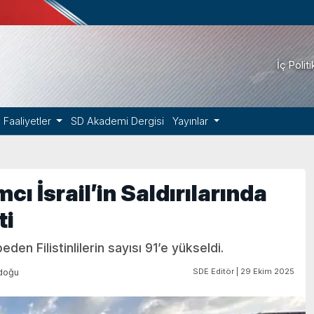
İç Polit
Faaliyetler
SD Akademi Dergisi
Yayınlar
cı İsrail’in Saldırılarında
ti
eden Filistinlilerin sayısı 91’e yükseldi.
SDE Editör | 29 Ekim 2025
doğu