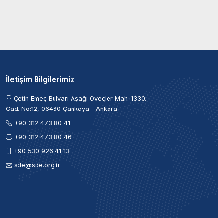
İletişim Bilgilerimiz
Çetin Emeç Bulvarı Aşağı Öveçler Mah. 1330.
Cad. No:12, 06460 Çankaya - Ankara
+90 312 473 80 41
+90 312 473 80 46
+90 530 926 41 13
sde@sde.org.tr