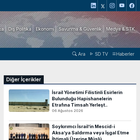
ika
Dış Politika
Ekonomi
Savunma & Güvenlik
Medya & STK
Ara
SD TV
Haberler
Diğer İçerikler
İsrail Yönetimi Filistinli Esirlerin
Bulunduğu Hapishanelerin
Etrafına Timsah Yerleşt..
06 Ağustos 2026
Soykırımcı İsrail’in Mescid-i
Aksa’ya Saldırma veya İşgal Etme
İhtimali Üzerine Müslü..