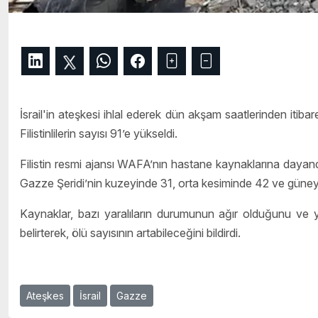
İsrail'in ateşkesi ihlal ederek dün akşam saatlerinden itiba
Filistinlilerin sayısı 91’e yükseldi.
Filistin resmi ajansı WAFA’nın hastane kaynaklarına dayandırd
Gazze Şeridi’nin kuzeyinde 31, orta kesiminde 42 ve güneyin
Kaynaklar, bazı yaralıların durumunun ağır olduğunu ve yı
belirterek, ölü sayısının artabileceğini bildirdi.
Ateşkes
İsrail
Gazze