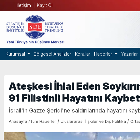
İletişim
Kayıt Ol
Kurumsal
Bölgesel Analizler
Konular
Haberler
Yazarlar
Ateşkesi İhlal Eden Soykırım
91 Filistinli Hayatını Kaybet
İsrail'in Gazze Şeridi'ne saldırılarında hayatını kayb
/
/
Anasayfa
/
Tüm Haberler
Uluslararası İlişkiler ve Dış Politika
Orta