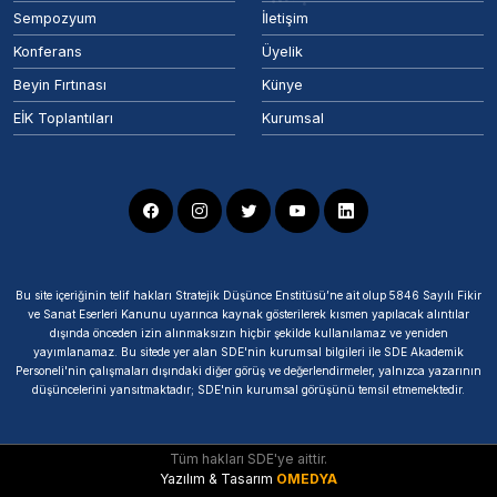
Sempozyum
İletişim
Konferans
Üyelik
Beyin Fırtınası
Künye
EİK Toplantıları
Kurumsal
Bu site içeriğinin telif hakları Stratejik Düşünce Enstitüsü’ne ait olup 5846 Sayılı Fikir
ve Sanat Eserleri Kanunu uyarınca kaynak gösterilerek kısmen yapılacak alıntılar
dışında önceden izin alınmaksızın hiçbir şekilde kullanılamaz ve yeniden
yayımlanamaz. Bu sitede yer alan SDE'nin kurumsal bilgileri ile SDE Akademik
Personeli'nin çalışmaları dışındaki diğer görüş ve değerlendirmeler, yalnızca yazarının
düşüncelerini yansıtmaktadır; SDE'nin kurumsal görüşünü temsil etmemektedir.
Tüm hakları SDE'ye aittir.
Yazılım & Tasarım
OMEDYA