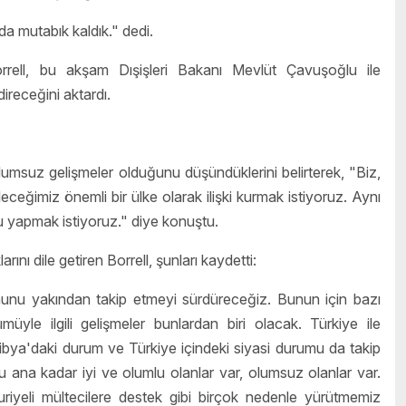
a mutabık kaldık." dedi.
ll, bu akşam Dışişleri Bakanı Mevlüt Çavuşoğlu ile
direceğini aktardı.
 olumsuz gelişmeler olduğunu düşündüklerini belirterek, "Biz,
bileceğimiz önemli bir ülke olarak ilişki kurmak istiyoruz. Aynı
u yapmak istiyoruz." diye konuştu.
nı dile getiren Borrell, şunları kaydetti:
unu yakından takip etmeyi sürdüreceğiz. Bunun için bazı
üyle ilgili gelişmeler bunlardan biri olacak. Türkiye ile
ibya'daki durum ve Türkiye içindeki siyasi durumu da takip
Şu ana kadar iyi ve olumlu olanlar var, olumsuz olanlar var.
iyeli mültecilere destek gibi birçok nedenle yürütmemiz