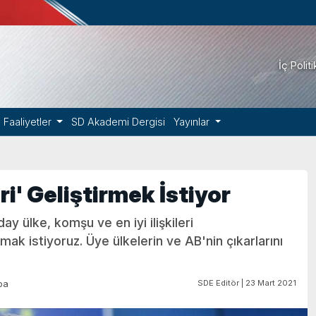
İç Polit
Faaliyetler
SD Akademi Dergisi
Yayınlar
leri' Geliştirmek İstiyor
ay ülke, komşu ve en iyi ilişkileri
rmak istiyoruz. Üye ülkelerin ve AB'nin çıkarlarını
SDE Editör | 23 Mart 2021
pa