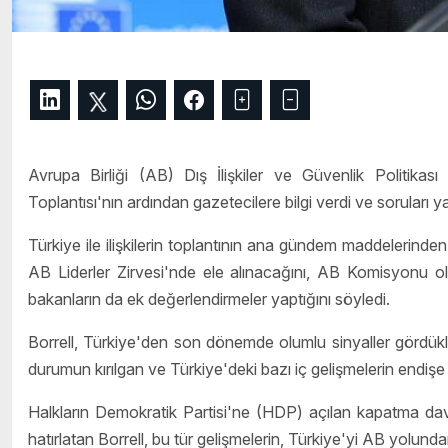
Avrupa Birliği (AB) Dış İlişkiler ve Güvenlik Politikası
Toplantısı'nın ardından gazetecilere bilgi verdi ve soruları ya
Türkiye ile ilişkilerin toplantının ana gündem maddelerinde
AB Liderler Zirvesi'nde ele alınacağını, AB Komisyonu olara
bakanların da ek değerlendirmeler yaptığını söyledi.
Borrell, Türkiye'den son dönemde olumlu sinyaller gördükl
durumun kırılgan ve Türkiye'deki bazı iç gelişmelerin endişe 
Halkların Demokratik Partisi'ne (HDP) açılan kapatma dav
hatırlatan Borrell, bu tür gelişmelerin, Türkiye'yi AB yolund