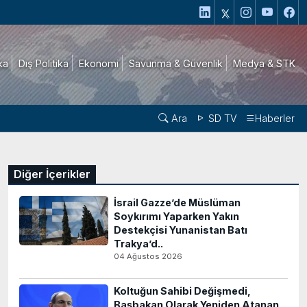
ika
Dış Politika
Ekonomi
Savunma & Güvenlik
Medya & STK
Ara
SD TV
Haberler
Diğer İçerikler
İsrail Gazze’de Müslüman
Soykırımı Yaparken Yakın
Destekçisi Yunanistan Batı
Trakya’d..
04 Ağustos 2026
Koltuğun Sahibi Değişmedi,
Başbakan Olarak Yeniden Atanan