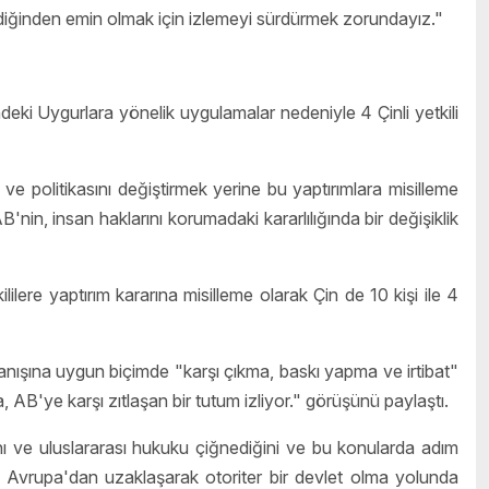
ediğinden emin olmak için izlemeyi sürdürmek zorundayız."
ki Uygurlara yönelik uygulamalar nedeniyle 4 Çinli yetkili
 ve politikasını değiştirmek yerine bu yaptırımlara misilleme
nin, insan haklarını korumadaki kararlılığında bir değişiklik
ilere yaptırım kararına misilleme olarak Çin de 10 kişi ile 4
ranışına uygun biçimde "karşı çıkma, baskı yapma ve irtibat"
a, AB'ye karşı zıtlaşan bir tutum izliyor." görüşünü paylaştı.
ını ve uluslararası hukuku çiğnediğini ve bu konularda adım
 Avrupa'dan uzaklaşarak otoriter bir devlet olma yolunda