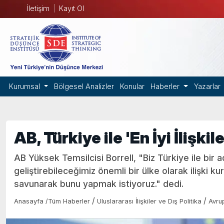
İletişim
Kayıt Ol
Kurumsal
Bölgesel Analizler
Konular
Haberler
Yazarlar
AB, Türkiye ile 'En İyi İlişki
AB Yüksek Temsilcisi Borrell, "Biz Türkiye ile bir ad
geliştirebileceğimiz önemli bir ülke olarak ilişki ku
savunarak bunu yapmak istiyoruz." dedi.
/
/
Anasayfa
/
Tüm Haberler
Uluslararası İlişkiler ve Dış Politika
Avru