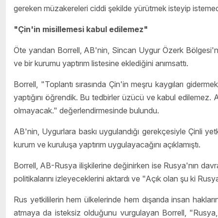
gereken müzakereleri ciddi şekilde yürütmek isteyip istem
"Çin'in misillemesi kabul edilemez"
Öte yandan Borrell, AB'nin, Sincan Uygur Özerk Bölgesi'nde
ve bir kurumu yaptırım listesine eklediğini anımsattı.
Borrell, "Toplantı sırasında Çin'in meşru kaygıları gidermek
yaptığını öğrendik. Bu tedbirler üzücü ve kabul edilemez. AB'
olmayacak." değerlendirmesinde bulundu.
AB'nin, Uygurlara baskı uygulandığı gerekçesiyle Çinli yetkil
kurum ve kuruluşa yaptırım uygulayacağını açıklamıştı.
Borrell, AB-Rusya ilişkilerine değinirken ise Rusya'nın dav
politikalarını izleyeceklerini aktardı ve "Açık olan şu ki Rusy
Rus yetkililerin hem ülkelerinde hem dışarıda insan haklar
atmaya da isteksiz olduğunu vurgulayan Borrell, "Rusya,