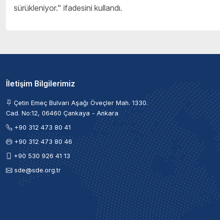
sürükleniyor." ifadesini kullandı.
İletişim Bilgilerimiz
Çetin Emeç Bulvarı Aşağı Öveçler Mah. 1330.
Cad. No:12, 06460 Çankaya - Ankara
+90 312 473 80 41
+90 312 473 80 46
+90 530 926 41 13
sde@sde.org.tr