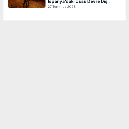
İspanya’daki Üssü Devre Dış..
27 Temmuz 2026