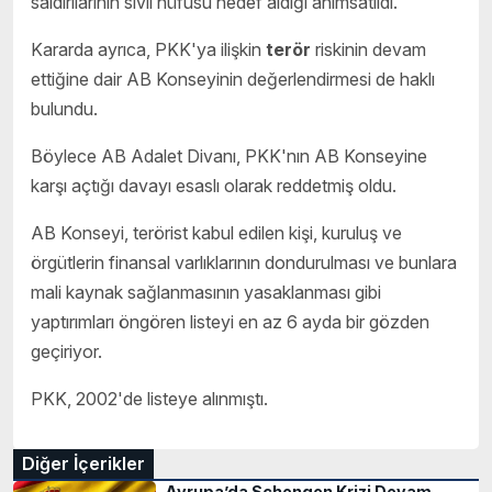
saldırılarının sivil nüfusu hedef aldığı anımsatıldı.
Kararda ayrıca, PKK'ya ilişkin
terör
riskinin devam
ettiğine dair AB Konseyinin değerlendirmesi de haklı
bulundu.
Böylece AB Adalet Divanı, PKK'nın AB Konseyine
karşı açtığı davayı esaslı olarak reddetmiş oldu.
AB Konseyi, terörist kabul edilen kişi, kuruluş ve
örgütlerin finansal varlıklarının dondurulması ve bunlara
mali kaynak sağlanmasının yasaklanması gibi
yaptırımları öngören listeyi en az 6 ayda bir gözden
geçiriyor.
PKK, 2002'de listeye alınmıştı.
Diğer İçerikler
Avrupa’da Schengen Krizi Devam