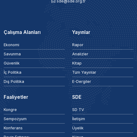
sde@sde.org.tr
Çalışma Alanları
Yayınlar
Ekonomi
Rapor
Savunma
Analizler
Güvenlik
Kitap
İç Politika
Tüm Yayınlar
Dış Politika
E-Dergiler
Faaliyetler
SDE
Kongre
SD TV
Sempozyum
İletişim
Konferans
Üyelik