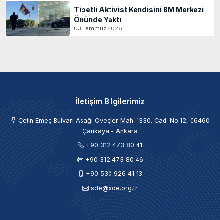
Tibetli Aktivist Kendisini BM Merkezi
Önünde Yaktı
03 Temmuz 2026
İletişim Bilgilerimiz
Çetin Emeç Bulvarı Aşağı Öveçler Mah. 1330. Cad. No:12, 06460
Çankaya - Ankara
+90 312 473 80 41
+90 312 473 80 46
+90 530 926 41 13
sde@sde.org.tr