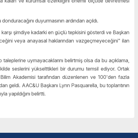
ya kalan ve kurumsal özerkliğini önemli ölçüde devretmesi
nu donduracağını duyurmasının ardından açıldı.
 karşı şimdiye kadarki en güçlü tepkisini gösterdi ve Başkan
ceğini veya anayasal haklarından vazgeçmeyeceğini" ilan
ip taleplerine uymayacaklarını belirtmiş olsa da bu açıklama,
ekilde seslerini yükselttikleri bir durumu temsil ediyor. Ortak
Bilim Akademisi tarafından düzenlenen ve 100'den fazla
rdından geldi. AAC&U Başkanı Lynn Pasquarella, bu toplantının
 yapıldığını belirtti.