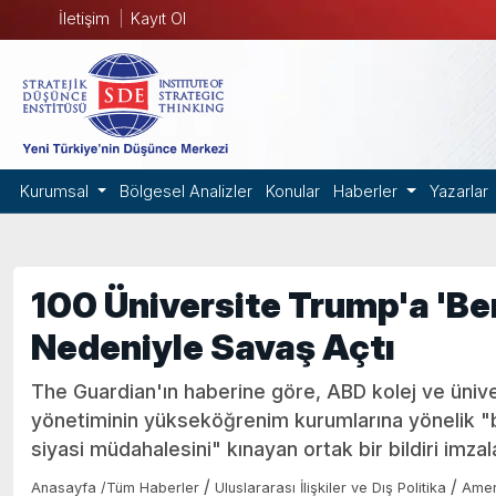
İletişim
Kayıt Ol
Kurumsal
Bölgesel Analizler
Konular
Haberler
Yazarlar
100 Üniversite Trump'a 'Be
Nedeniyle Savaş Açtı
The Guardian'ın haberine göre, ABD kolej ve ünive
yönetiminin yükseköğrenim kurumlarına yönelik 
siyasi müdahalesini" kınayan ortak bir bildiri imzal
/
/
Anasayfa
/
Tüm Haberler
Uluslararası İlişkiler ve Dış Politika
Amer