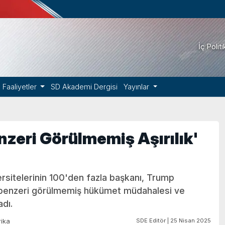
İç Polit
Faaliyetler
SD Akademi Dergisi
Yayınlar
nzeri Görülmemiş Aşırılık'
rsitelerinin 100'den fazla başkanı, Trump
"benzeri görülmemiş hükümet müdahalesi ve
adı.
SDE Editör | 25 Nisan 2025
ika