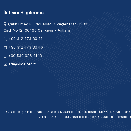
İletişim Bilgilerimiz
Çetin Emeç Bulvarı Aşağı Öveçler Mah. 1330.
Cad. No:12, 06460 Çankaya - Ankara
+90 312 473 80 41
+90 312 473 80 46
+90 530 926 41 13
sde@sde.org.tr
Bu site içeriğinin telif hakları Stratejik Düşünce Enstitüsü’ne ait olup 5846 Sayılı Fik
yer alan SDE'nin kurumsal bilgileri ile SDE Akademik Personeli'