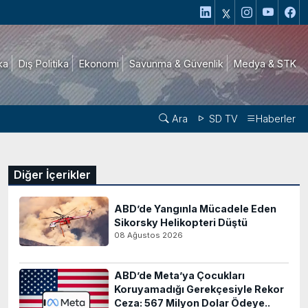
ika
Dış Politika
Ekonomi
Savunma & Güvenlik
Medya & STK
Ara
SD TV
Haberler
Diğer İçerikler
ABD’de Yangınla Mücadele Eden
Sikorsky Helikopteri Düştü
08 Ağustos 2026
ABD’de Meta’ya Çocukları
Koruyamadığı Gerekçesiyle Rekor
Ceza: 567 Milyon Dolar Ödeye..