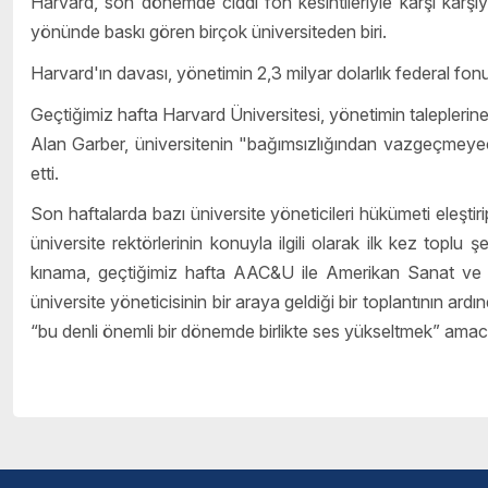
Harvard, son dönemde ciddi fon kesintileriyle karşı karşı
yönünde baskı gören birçok üniversiteden biri.
Harvard'ın davası, yönetimin 2,3 milyar dolarlık federal fo
Geçtiğimiz hafta Harvard Üniversitesi, yönetimin taleplerine
Alan Garber, üniversitenin "bağımsızlığından vazgeçmeye
etti.
Son haftalarda bazı üniversite yöneticileri hükümeti eleştir
üniversite rektörlerinin konuyla ilgili olarak ilk kez toplu ş
kınama, geçtiğimiz hafta AAC&U ile Amerikan Sanat ve 
üniversite yöneticisinin bir araya geldiği bir toplantının a
“bu denli önemli bir dönemde birlikte ses yükseltmek” amacıyla