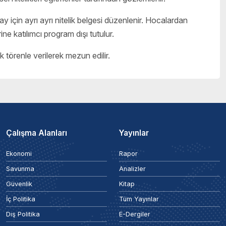
aday için ayrı ayrı nitelik belgesi düzenlenir. Hocalardan
ne katılımcı program dışı tutulur.
ak törenle verilerek mezun edilir.
Çalışma Alanları
Yayınlar
Ekonomi
Rapor
Savunma
Analizler
Güvenlik
Kitap
İç Politika
Tüm Yayınlar
Dış Politika
E-Dergiler