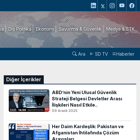
ika
Dış Politika
Ekonomi
Savunma & Güvenlik
Medya & STK
Ara
SD TV
Haberler
Diğer İçerikler
ABD’nin Yeni Ulusal Güvenlik
Strateji Belgesi Devletler Arası
İlişkileri Nasıl Etkile..
09 Aralık 2025
Her Daim Kardeşlik: Pakistan ve
Afganistan İhtilafında Çözüm
Arayışları