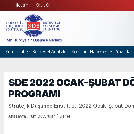
İletişim
Kayıt Ol
Kurumsal
Bölgesel Analizler
Konular
Haberler
Yazarlar
SDE 2022 OCAK-ŞUBAT D
PROGRAMI
Stratejik Düşünce Enstitüsü 2022 Ocak-Şubat Döne
/
Anasayfa
/
Tüm Duyurular
Genel