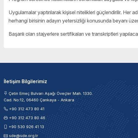
Uygulamalar yaptırılarak kişisel nitelikleri güçlendirilir. Her 
herhangi birisinin adayın yetersizliği konusunda beyanı üzeri
Başarılı olan stajyerlere sertifikaları ve transkriptleri yapılac
İletişim Bilgilerimiz
Çetin Emeç Bulvarı Aşağı Öveçler Mah. 1330.
Cad. No:12, 06460 Çankaya - Ankara
+90 312 473 80 41
+90 312 473 80 46
+90 530 926 41 13
sde@sde.org.tr