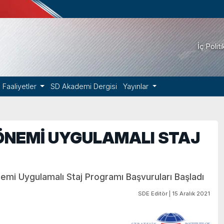
İç Polit
Faaliyetler
SD Akademi Dergisi
Yayınlar
ÖNEMİ UYGULAMALI STAJ
mi Uygulamalı Staj Programı Başvuruları Başladı
SDE Editör | 15 Aralık 2021