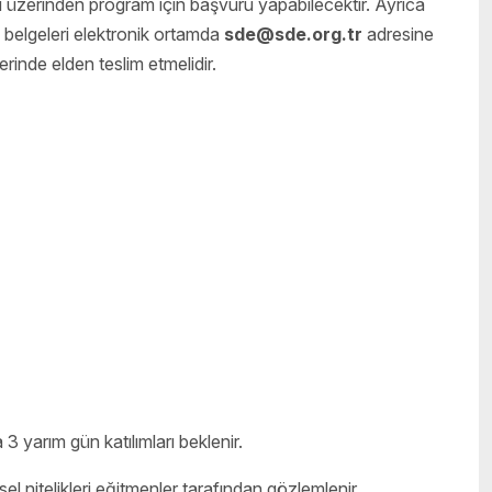
ki üzerinden program için başvuru yapabilecektir. Ayrıca
belgeleri elektronik ortamda
sde@sde.org.tr
adresine
lerinde elden teslim etmelidir.
3 yarım gün katılımları beklenir.
l nitelikleri eğitmenler tarafından gözlemlenir.