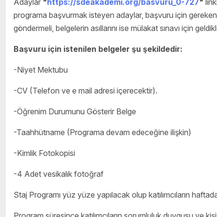
Adaylar
"
https://sdeakademi.org/basvuru_0-727
"
lin
programa başvurmak isteyen adaylar, başvuru için gereken 
göndermeli, belgelerin asıllarını ise mülakat sınavı için geldik
Başvuru için istenilen belgeler şu şekildedir:
-Niyet Mektubu
-CV (Telefon ve e mail adresi içerecektir).
-Öğrenim Durumunu Gösterir Belge
-Taahhütname (Programa devam edeceğine ilişkin)
-Kimlik Fotokopisi
-4 Adet vesikalık fotoğraf
Staj Programı yüz yüze yapılacak olup katılımcıların haftada 
Program süresince katılımcıların sorumluluk duygusu ve kişise