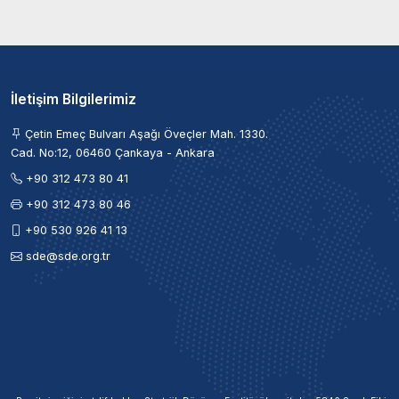
İletişim Bilgilerimiz
Çetin Emeç Bulvarı Aşağı Öveçler Mah. 1330.
Cad. No:12, 06460 Çankaya - Ankara
+90 312 473 80 41
+90 312 473 80 46
+90 530 926 41 13
sde@sde.org.tr