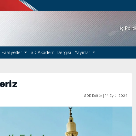
İç Polit
Faaliyetler
SD Akademi Dergisi
Yayınlar
eriz
SDE Editör | 14 Eylül 2024