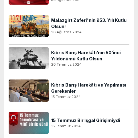
Malazgirt Zaferi'nin 953. Yılı Kutlu
Olsun!
26 Ağustos 2024
Kıbrıs Barış Harekâtı’nın 50’inci
Yıldönümü Kutlu Olsun
20 Temmuz 2024
Kıbrıs Barış Harekâtı ve Yapılması
Gerekenler
15 Temmuz 2024
15 Temmuz Bir İşgal Girişimiydi
15 Temmuz 2024