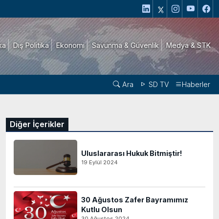
ika
Dış Politika
Ekonomi
Savunma & Güvenlik
Medya & STK
Ara
SD TV
Haberler
Diğer İçerikler
Uluslararası Hukuk Bitmiştir!
19 Eylül 2024
30 Ağustos Zafer Bayramımız
Kutlu Olsun
30 Ağustos 2024