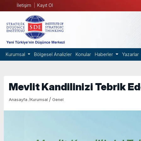
İletişim
Kayıt Ol
Kurumsal
Bölgesel Analizler
Konular
Haberler
Yazarlar
Mevlit Kandilinizi Tebrik Ed
/
Anasayfa
/
Kurumsal
Genel