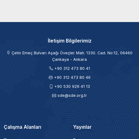
İletişim Bilgilerimiz
Çetin Emeç Bulvarı Aşağı Öveçler Mah. 1330. Cad. No:12, 06460
Çankaya - Ankara
+90 312 473 80 41
+90 312 473 80 46
+90 530 926 41 13
sde@sde.org.tr
Çalışma Alanları
Yayınlar