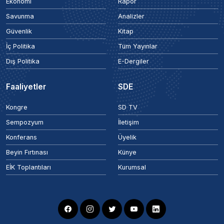
Ekonomi
Rapor
Savunma
Analizler
Güvenlik
Kitap
İç Politika
Tüm Yayınlar
Dış Politika
E-Dergiler
Faaliyetler
SDE
Kongre
SD TV
Sempozyum
İletişim
Konferans
Üyelik
Beyin Fırtınası
Künye
EİK Toplantıları
Kurumsal