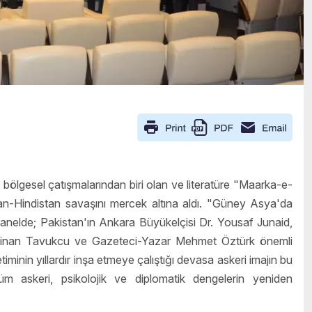
bölgesel çatışmalarından biri olan ve literatüre "Maarka-e-
an-Hindistan savaşını mercek altına aldı. "Güney Asya'da
panelde; Pakistan'ın Ankara Büyükelçisi Dr. Yousaf Junaid,
Sinan Tavukcu ve Gazeteci-Yazar Mehmet Öztürk önemli
inin yıllardır inşa etmeye çalıştığı devasa askeri imajın bu
üm askeri, psikolojik ve diplomatik dengelerin yeniden