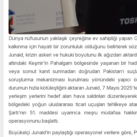
Dünya nüfusunun yaklaşık çeyreğine ev sahipliği yapan Gün
kalkınma için hayati bir zorunluluk olduğunu belirterek sö
Junaid, krizin askeri ve hukuki boyutunu ilk ağızdan aktardı
altındaki Keşmir'in Pahalgam bölgesinde yaşanan bir hadis
veya somut kanıt sunmadan doğrudan Pakistan’ı suçladığı
soruşturma mekanizması kurulması yönündeki yapıcı öner
durumun hızla kötüleştiğini aktaran Junaid, 7 Mayıs 2025'te 
yerleşim yerlerini hedef alan hava saldırıları düzenleyere
bölgedeki yoğun uluslararası ticari uçuşları tehlikeye atan
Şartı'nın 51. maddesi uyarınca meşru müdafaa hakkı
operasyonunu başlattı.
Büyükelçi Junaid’in paylaştığı operasyonel verilere göre, 