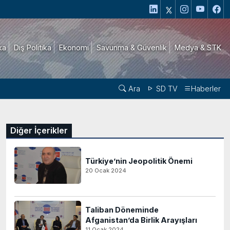
ika
Dış Politika
Ekonomi
Savunma & Güvenlik
Medya & STK
Ara
SD TV
Haberler
Diğer İçerikler
Türkiye’nin Jeopolitik Önemi
20 Ocak 2024
Taliban Döneminde
Afganistan’da Birlik Arayışları
11 Ocak 2024