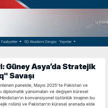
İç Polit
Faaliyetler
SD Akademi Dergisi
Yayınlar
ri: Güney Asya’da Stratejik
q" Savaşı
enlenen panelde, Mayıs 2025'te Pakistan ve
sı diplomatik yansımaları ve değişen küresel
, Hindistan'ın konvansiyonel üstünlük imajının bu
atejik rolünü ve Pakistan'ın küresel arenada elde