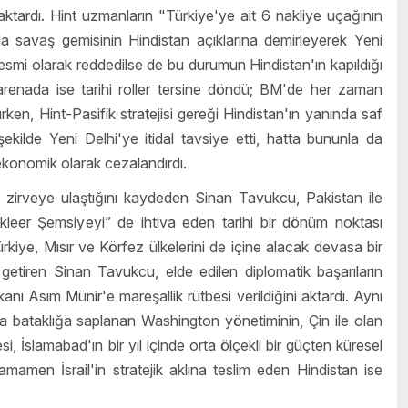
aktardı. Hint uzmanların "Türkiye'ye ait 6 nakliye uçağının
a savaş gemisinin Hindistan açıklarına demirleyerek Yeni
resmi olarak reddedilse de bu durumun Hindistan'ın kapıldığı
ı arenada ise tarihi roller tersine döndü; BM'de her zaman
rken, Hint-Pasifik stratejisi gereği Hindistan'ın yanında saf
şekilde Yeni Delhi'ye itidal tavsiye etti, hatta bununla da
ekonomik olarak cezalandırdı.
n zirveye ulaştığını kaydeden Sinan Tavukcu, Pakistan ile
ükleer Şemsiyeyi” de ihtiva eden tarihi bir dönüm noktası
Türkiye, Mısır ve Körfez ülkelerini de içine alacak devasa bir
getiren Sinan Tavukcu, elde edilen diplomatik başarıların
ı Asım Münir'e mareşallik rütbesi verildiğini aktardı. Aynı
 bataklığa saplanan Washington yönetiminin, Çin ile olan
i, İslamabad'ın bir yıl içinde orta ölçekli bir güçten küresel
mamen İsrail'in stratejik aklına teslim eden Hindistan ise