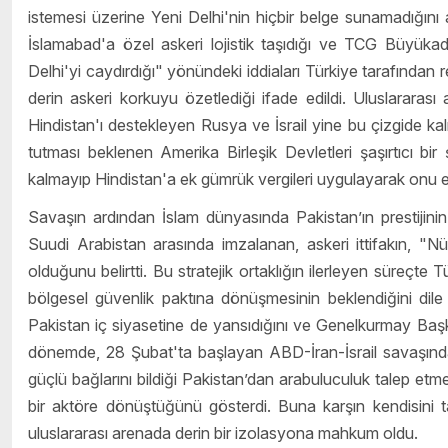
istemesi üzerine Yeni Delhi'nin hiçbir belge sunamadığını 
İslamabad'a özel askeri lojistik taşıdığı ve TCG Büyükad
Delhi'yi caydırdığı" yönündeki iddiaları Türkiye tarafından 
derin askeri korkuyu özetlediği ifade edildi. Uluslararas
Hindistan'ı destekleyen Rusya ve İsrail yine bu çizgide kalı
tutması beklenen Amerika Birleşik Devletleri şaşırtıcı bir 
kalmayıp Hindistan'a ek gümrük vergileri uygulayarak onu 
Savaşın ardından İslam dünyasında Pakistan’ın prestijini
Suudi Arabistan arasında imzalanan, askeri ittifakın, "N
olduğunu belirtti. Bu stratejik ortaklığın ilerleyen süreçte 
bölgesel güvenlik paktına dönüşmesinin beklendiğini dile 
Pakistan iç siyasetine de yansıdığını ve Genelkurmay Başkan
dönemde, 28 Şubat'ta başlayan ABD-İran-İsrail savaşında
güçlü bağlarını bildiği Pakistan’dan arabuluculuk talep etmes
bir aktöre dönüştüğünü gösterdi. Buna karşın kendisini ta
uluslararası arenada derin bir izolasyona mahkum oldu.