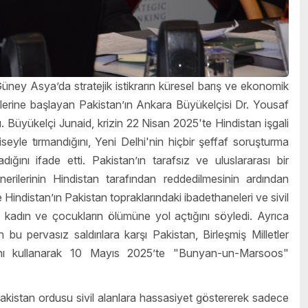
ey Asya’da stratejik istikrarın küresel barış ve ekonomik
zlerine başlayan Pakistan’ın Ankara Büyükelçisi Dr. Yousaf
. Büyükelçi Junaid, krizin 22 Nisan 2025'te Hindistan işgali
eyle tırmandığını, Yeni Delhi'nin hiçbir şeffaf soruşturma
nı ifade etti. Pakistan’ın tarafsız ve uluslararası bir
ilerinin Hindistan tarafından reddedilmesinin ardından
Hindistan’ın Pakistan topraklarındaki ibadethaneleri ve sivil
k kadın ve çocukların ölümüne yol açtığını söyledi. Ayrıca
 bu pervasız saldırılara karşı Pakistan, Birleşmiş Milletler
nı kullanarak 10 Mayıs 2025’te "Bunyan-un-Marsoos"
Pakistan ordusu sivil alanlara hassasiyet göstererek sadece