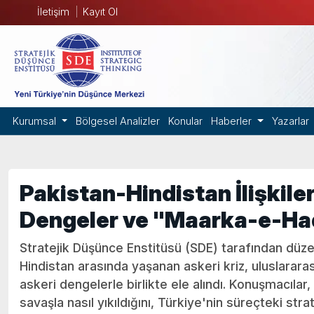
İletişim
Kayıt Ol
Kurumsal
Bölgesel Analizler
Konular
Haberler
Yazarlar
Pakistan-Hindistan İlişkile
Dengeler ve "Maarka-e-Ha
Stratejik Düşünce Enstitüsü (SDE) tarafından düz
Hindistan arasında yaşanan askeri kriz, uluslarara
askeri dengelerle birlikte ele alındı. Konuşmacılar
savaşla nasıl yıkıldığını, Türkiye'nin süreçteki str