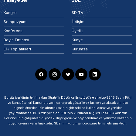
Faaliyetler
SDE
Kongre
SD TV
Sempozyum
İletişim
Konferans
Üyelik
Beyin Fırtınası
Künye
EİK Toplantıları
Kurumsal
Bu site içeriğinin telif hakları Stratejik Düşünce Enstitüsü’ne ait olup 5846 Sayılı Fikir
ve Sanat Eserleri Kanunu uyarınca kaynak gösterilerek kısmen yapılacak alıntılar
dışında önceden izin alınmaksızın hiçbir şekilde kullanılamaz ve yeniden
yayımlanamaz. Bu sitede yer alan SDE'nin kurumsal bilgileri ile SDE Akademik
Personeli'nin çalışmaları dışındaki diğer görüş ve değerlendirmeler, yalnızca yazarının
düşüncelerini yansıtmaktadır; SDE'nin kurumsal görüşünü temsil etmemektedir.