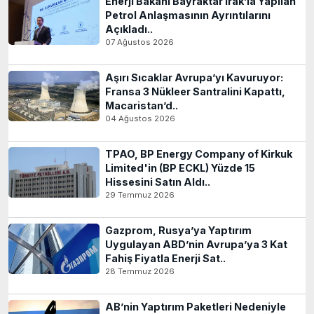
Enerji Bakanı Bayraktar Irak’la Yapılan
Petrol Anlaşmasının Ayrıntılarını
Açıkladı..
07 Ağustos 2026
Aşırı Sıcaklar Avrupa’yı Kavuruyor:
Fransa 3 Nükleer Santralini Kapattı,
Macaristan’d..
04 Ağustos 2026
TPAO, BP Energy Company of Kirkuk
Limited'in (BP ECKL) Yüzde 15
Hissesini Satın Aldı..
29 Temmuz 2026
Gazprom, Rusya’ya Yaptırım
Uygulayan ABD’nin Avrupa’ya 3 Kat
Fahiş Fiyatla Enerji Sat..
28 Temmuz 2026
AB’nin Yaptırım Paketleri Nedeniyle