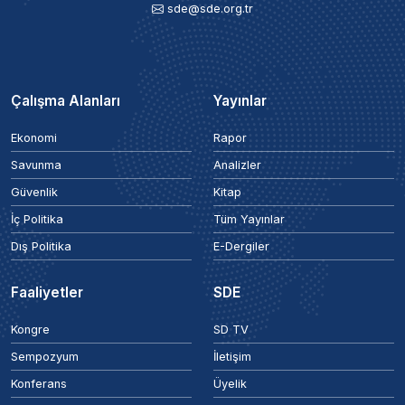
sde@sde.org.tr
Çalışma Alanları
Yayınlar
Ekonomi
Rapor
Savunma
Analizler
Güvenlik
Kitap
İç Politika
Tüm Yayınlar
Dış Politika
E-Dergiler
Faaliyetler
SDE
Kongre
SD TV
Sempozyum
İletişim
Konferans
Üyelik