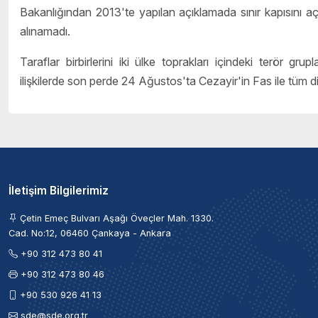
Bakanlığından 2013'te yapılan açıklamada sınır kapısını aç
alınamadı.
Taraflar birbirlerini iki ülke toprakları içindeki terör g
ilişkilerde son perde 24 Ağustos'ta Cezayir'in Fas ile tüm di
İletişim Bilgilerimiz
Çetin Emeç Bulvarı Aşağı Öveçler Mah. 1330.
Cad. No:12, 06460 Çankaya - Ankara
+90 312 473 80 41
+90 312 473 80 46
+90 530 926 41 13
sde@sde.org.tr