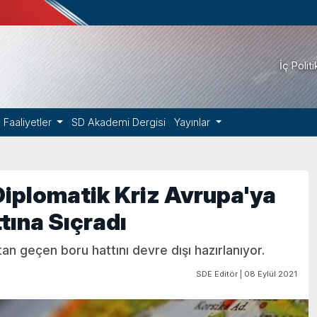
İç Polit
Faaliyetler
SD Akademi Dergisi
Yayınlar
 Diplomatik Kriz Avrupa'ya
tına Sıçradı
an geçen boru hattını devre dışı hazırlanıyor.
SDE Editör | 08 Eylül 2021