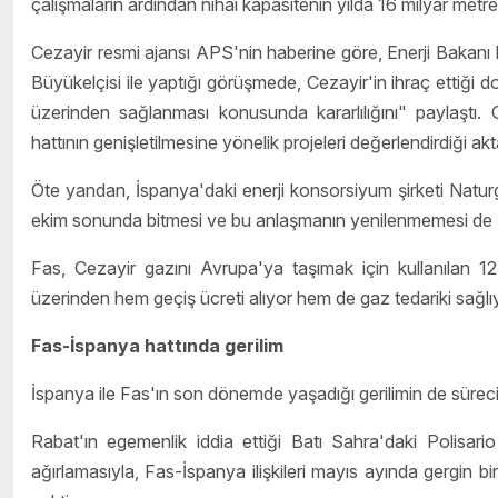
çalışmaların ardından nihai kapasitenin yılda 16 milyar metrek
Cezayir resmi ajansı APS'nin haberine göre, Enerji Baka
Büyükelçisi ile yaptığı görüşmede, Cezayir'in ihraç ettiği 
üzerinden sağlanması konusunda kararlılığını" paylaştı. 
hattının genişletilmesine yönelik projeleri değerlendirdiği akta
Öte yandan, İspanya'daki enerji konsorsiyum şirketi Naturg
ekim sonunda bitmesi ve bu anlaşmanın yenilenmemesi de Fa
Fas, Cezayir gazını Avrupa'ya taşımak için kullanılan 1
üzerinden hem geçiş ücreti alıyor hem de gaz tedariki sağlı
Fas-İspanya hattında gerilim
İspanya ile Fas'ın son dönemde yaşadığı gerilimin de süreci h
Rabat'ın egemenlik iddia ettiği Batı Sahra'daki Polisario 
ağırlamasıyla, Fas-İspanya ilişkileri mayıs ayında gergin b