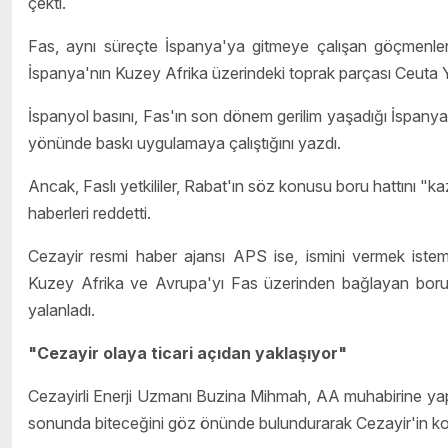
çekti.
Fas, aynı süreçte İspanya'ya gitmeye çalışan göçmenler 
İspanya'nın Kuzey Afrika üzerindeki toprak parçası Ceuta Y
İspanyol basını, Fas'ın son dönem gerilim yaşadığı İspany
yönünde baskı uygulamaya çalıştığını yazdı.
Ancak, Faslı yetkililer, Rabat'ın söz konusu boru hattını "
haberleri reddetti.
Cezayir resmi haber ajansı APS ise, ismini vermek istemedi
Kuzey Afrika ve Avrupa'yı Fas üzerinden bağlayan boru ha
yalanladı.
"Cezayir olaya ticari açıdan yaklaşıyor"
Cezayirli Enerji Uzmanı Buzina Mihmah, AA muhabirine yaptı
sonunda biteceğini göz önünde bulundurarak Cezayir'in konu