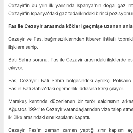
Cezayir'in bu yılın ilk yarısında İspanya'nın doğal gaz i
Cezayir'in İspanya'daki gaz tedarikindeki birinci pozisyon
Fas ile Cezayir arasında kökleri geçmişe uzanan anl
Cezayir ve Fas, bağımsızlıklarından itibaren ihtilaflı toprakla
ilişkilere sahip.
Batı Sahra sorunu, Fas ile Cezayir arasındaki ilişkilerde e
çıkıyor.
Fas, Cezayir'i Batı Sahra bölgesindeki ayrılıkçı Polisar
Fas'ın Batı Sahra'daki egemenlik iddiasına karşı çıkıyor.
Marakeş kentinde düzenlenen bir terör saldırısının arka
Ağustos 1994'te Cezayir vatandaşlarından vize talep etmeye
iki ülke arasındaki sınır kapılarını kapattı.
Cezayir, Fas'ın zaman zaman yaptığı sınır kapısını aç