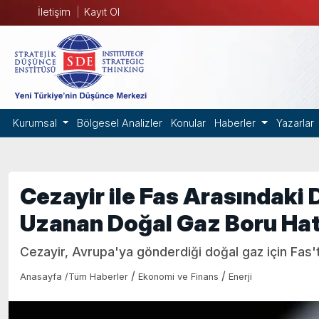
İletişim
Kayıt Ol
Kurumsal
Bölgesel Analizler
Konular
Haberler
Yazarlar
Cezayir ile Fas Arasındaki
Uzanan Doğal Gaz Boru Hat
Cezayir, Avrupa'ya gönderdiği doğal gaz için Fas't
/
/
Anasayfa
/
Tüm Haberler
Ekonomi ve Finans
Enerji