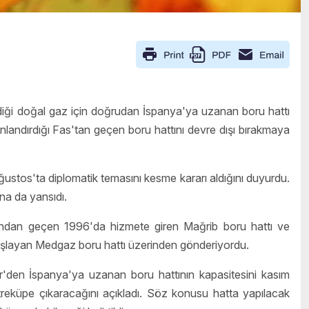
diği doğal gaz için doğrudan İspanya'ya uzanan boru hattı
sonlandırdığı Fas'tan geçen boru hattını devre dışı bırakmaya
4 Ağustos'ta diplomatik temasını kesme kararı aldığını duyurdu.
ına da yansıdı.
rından geçen 1996'da hizmete giren Mağrib boru hattı ve
aşlayan Medgaz boru hattı üzerinden gönderiyordu.
r'den İspanya'ya uzanan boru hattının kapasitesini kasım
treküpe çıkaracağını açıkladı. Söz konusu hatta yapılacak