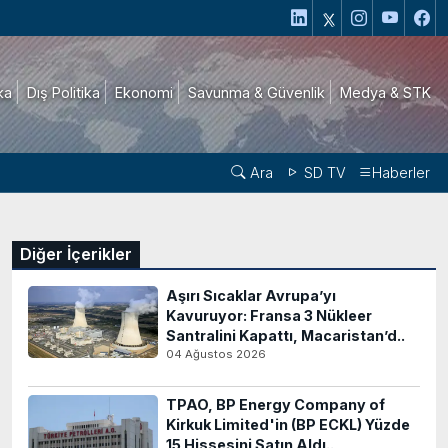
ika
Dış Politika
Ekonomi
Savunma & Güvenlik
Medya & STK
Ara
SD TV
Haberler
Diğer İçerikler
Aşırı Sıcaklar Avrupa’yı
Kavuruyor: Fransa 3 Nükleer
Santralini Kapattı, Macaristan’d..
04 Ağustos 2026
TPAO, BP Energy Company of
Kirkuk Limited'in (BP ECKL) Yüzde
15 Hissesini Satın Aldı..