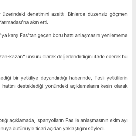
üzerindeki denetimini azalttı. Binlerce düzensiz göçmen
arımadası'na akın etti.
a'ya karşı Fas'tan geçen boru hattı anlaşmasını yenilememe
kazan-kazan" unsuru olarak değerlendirdiğini ifade ederek bu
ği bir yetkiliye dayandırdığı haberinde, Faslı yetkililerin
ttını desteklediği yönündeki açıklamalarını kesin olarak
ğı açıklamada, İspanyolların Fas ile anlaşmasının ekim ayı
ya bütünüyle ticari açıdan yaklaştığını söyledi.