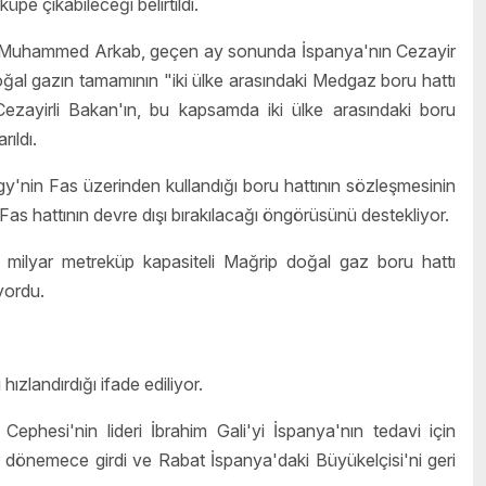
üpe çıkabileceği belirtildi.
nı Muhammed Arkab, geçen ay sonunda İspanya'nın Cezayir
doğal gazın tamamının "iki ülke arasındaki Medgaz boru hattı
Cezayirli Bakan'ın, bu kapsamda iki ülke arasındaki boru
rıldı.
y'nin Fas üzerinden kullandığı boru hattının sözleşmesinin
s hattının devre dışı bırakılacağı öngörüsünü destekliyor.
2 milyar metreküp kapasiteli Mağrip doğal gaz boru hattı
yordu.
ızlandırdığı ifade ediliyor.
Cephesi'nin lideri İbrahim Gali'yi İspanya'nın tedavi için
ir dönemece girdi ve Rabat İspanya'daki Büyükelçisi'ni geri