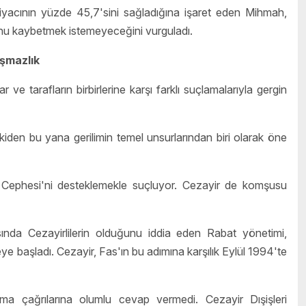
htiyacının yüzde 45,7'sini sağladığına işaret eden Mihmah,
unu kaybetmek istemeyeceğini vurguladı.
aşmazlık
r ve tarafların birbirlerine karşı farklı suçlamalarıyla gergin
skiden bu yana gerilimin temel unsurlarından biri olarak öne
io Cephesi'ni desteklemekle suçluyor. Cezayir de komşusu
sında Cezayirlilerin olduğunu iddia eden Rabat yönetimi,
 başladı. Cezayir, Fas'ın bu adımına karşılık Eylül 1994'te
ma çağrılarına olumlu cevap vermedi. Cezayir Dışişleri