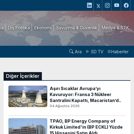
ika
Dış Politika
Ekonomi
Savunma & Güvenlik
Medya & STK
Ara
SD TV
Haberler
Diğer İçerikler
Aşırı Sıcaklar Avrupa’yı
Kavuruyor: Fransa 3 Nükleer
Santralini Kapattı, Macaristan’d..
04 Ağustos 2026
TPAO, BP Energy Company of
Kirkuk Limited'in (BP ECKL) Yüzde
15 Hissesini Satın Aldı..