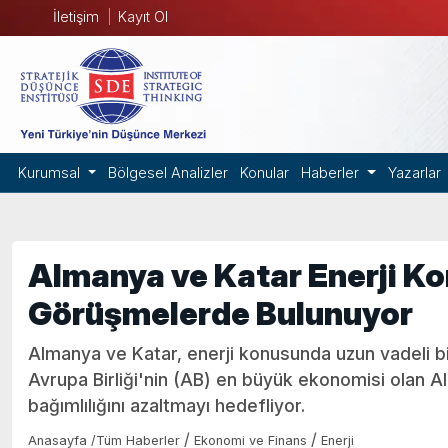
İletişim
Kayıt Ol
Kurumsal
Bölgesel Analizler
Konular
Haberler
Yazarlar
Almanya ve Katar Enerji Ko
Görüşmelerde Bulunuyor
Almanya ve Katar, enerji konusunda uzun vadeli bi
Avrupa Birliği'nin (AB) en büyük ekonomisi olan A
bağımlılığını azaltmayı hedefliyor.
/
/
Anasayfa
/
Tüm Haberler
Ekonomi ve Finans
Enerji