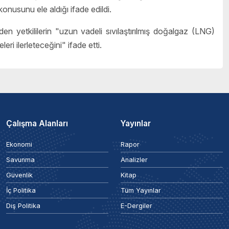
 konusunu ele aldığı ifade edildi.
den yetkililerin "uzun vadeli sıvılaştırılmış doğalgaz (LNG)
i ilerleteceğini" ifade etti.
Çalışma Alanları
Yayınlar
Ekonomi
Rapor
Savunma
Analizler
Güvenlik
Kitap
İç Politika
Tüm Yayınlar
Dış Politika
E-Dergiler