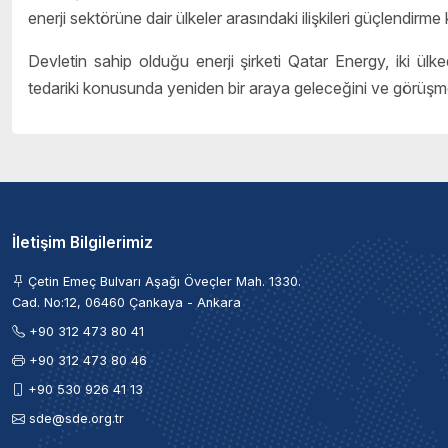
enerji sektörüne dair ülkeler arasındaki ilişkileri güçlendirme
Devletin sahip olduğu enerji şirketi Qatar Energy, iki ülke
tedariki konusunda yeniden bir araya geleceğini ve görüşmeler
İletişim Bilgilerimiz
Çetin Emeç Bulvarı Aşağı Öveçler Mah. 1330.
Cad. No:12, 06460 Çankaya - Ankara
+90 312 473 80 41
+90 312 473 80 46
+90 530 926 41 13
sde@sde.org.tr