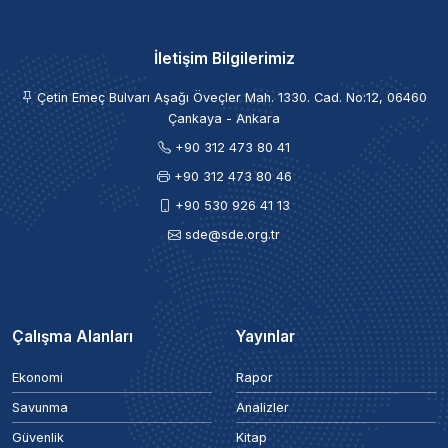
İletişim Bilgilerimiz
Çetin Emeç Bulvarı Aşağı Öveçler Mah. 1330. Cad. No:12, 06460
Çankaya - Ankara
+90 312 473 80 41
+90 312 473 80 46
+90 530 926 41 13
sde@sde.org.tr
Çalışma Alanları
Yayınlar
Ekonomi
Rapor
Savunma
Analizler
Güvenlik
Kitap