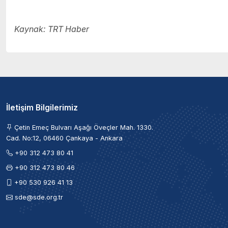
Kaynak: TRT Haber
İletişim Bilgilerimiz
Çetin Emeç Bulvarı Aşağı Öveçler Mah. 1330.
Cad. No:12, 06460 Çankaya - Ankara
+90 312 473 80 41
+90 312 473 80 46
+90 530 926 41 13
sde@sde.org.tr