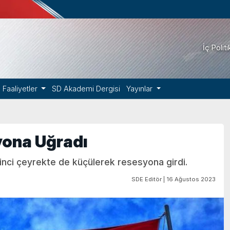
İç Polit
Faaliyetler
SD Akademi Dergisi
Yayınlar
yona Uğradı
ikinci çeyrekte de küçülerek resesyona girdi.
SDE Editör | 16 Ağustos 2023