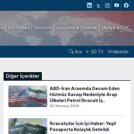
ika
Dış Politika
Ekonomi
Savunma & Güvenlik
Medya & STK
Ara
SD TV
Haberler
Diğer İçerikler
ABD-İran Arasında Devam Eden
Hürmüz Savaşı Nedeniyle Arap
Ülkeleri Petrol İhracatı İç..
30 Temmuz 2026
İhracatçılar İçin İyi Haber: Yeşil
Pasaporta Kolaylık Getirildi