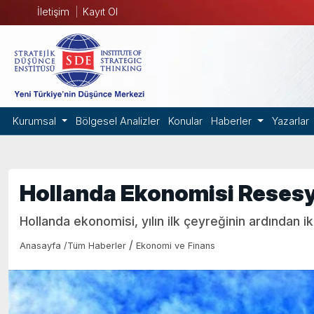
İletişim
Kayıt Ol
Kurumsal
Bölgesel Analizler
Konular
Haberler
Yazarlar
Hollanda Ekonomisi Reses
Hollanda ekonomisi, yılın ilk çeyreğinin ardından 
/
Anasayfa
/
Tüm Haberler
Ekonomi ve Finans