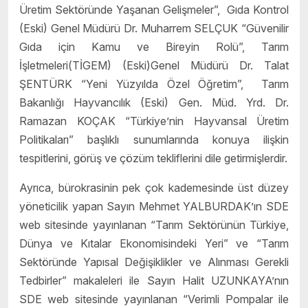
Üretim Sektöründe Yaşanan Gelişmeler”, Gıda Kontrol
(Eski) Genel Müdürü Dr. Muharrem SELÇUK “Güvenilir
Gıda için Kamu ve Bireyin Rolü”, Tarım
İşletmeleri(TİGEM) (Eski)Genel Müdürü Dr. Talat
ŞENTÜRK “Yeni Yüzyılda Özel Öğretim”, Tarım
Bakanlığı Hayvancılık (Eski) Gen. Müd. Yrd. Dr.
Ramazan KOÇAK “Türkiye’nin Hayvansal Üretim
Politikaları” başlıklı sunumlarında konuya ilişkin
tespitlerini, görüş ve çözüm tekliflerini dile getirmişlerdir.
Ayrıca, bürokrasinin pek çok kademesinde üst düzey
yöneticilik yapan Sayın Mehmet YALBURDAK’ın SDE
web sitesinde yayınlanan “Tarım Sektörünün Türkiye,
Dünya ve Kıtalar Ekonomisindeki Yeri” ve “Tarım
Sektöründe Yapısal Değişiklikler ve Alınması Gerekli
Tedbirler” makaleleri ile Sayın Halit UZUNKAYA’nın
SDE web sitesinde yayınlanan “Verimli Pompalar ile