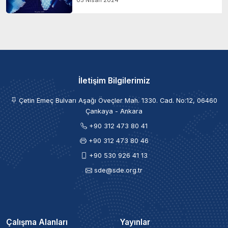
İletişim Bilgilerimiz
Çetin Emeç Bulvarı Aşağı Öveçler Mah. 1330. Cad. No:12, 06460
Çankaya - Ankara
+90 312 473 80 41
+90 312 473 80 46
+90 530 926 41 13
sde@sde.org.tr
Çalışma Alanları
Yayınlar