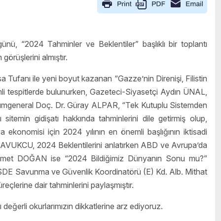
ü, “2024 Tahminler ve Beklentiler” başlıklı bir toplantı
örüşlerini almıştır.
 Tufanı ile yeni boyut kazanan “Gazze’nin Direnişi, Filistin
i tespitlerde bulunurken, Gazeteci-Siyasetçi Aydın ÜNAL,
r. Tümgeneral Doç. Dr. Güray ALPAR, “Tek Kutuplu Sistemden
itemin gidişatı hakkında tahminlerini dile getirmiş olup,
konomisi için 2024 yılının en önemli başlığının iktisadi
AVUKCU, 2024 Beklentilerini anlatırken ABD ve Avrupa’da
ehmet DOĞAN ise “2024 Bildiğimiz Dünyanın Sonu mu?”
 SDE Savunma ve Güvenlik Koordinatörü (E) Kd. Alb. Mithat
eçlerine dair tahminlerini paylaşmıştır.
değerli okurlarımızın dikkatlerine arz ediyoruz.