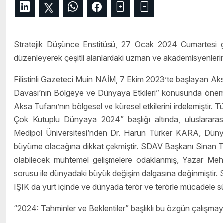
Stratejik Düşünce Enstitüsü, 27 Ocak 2024 Cumartesi gün
düzenleyerek çeşitli alanlardaki uzman ve akademisyenlerin g
Filistinli Gazeteci Muin NAİM, 7 Ekim 2023’te başlayan Aksa
Davası’nın Bölgeye ve Dünyaya Etkileri” konusunda öneml
Aksa Tufanı’nın bölgesel ve küresel etkilerini irdelemişti
Çok Kutuplu Dünyaya 2024” başlığı altında, uluslararası s
Medipol Üniversitesi’nden Dr. Harun Türker KARA, Dünya e
büyüme olacağına dikkat çekmiştir. SDAV Başkanı Sinan T
olabilecek muhtemel gelişmelere odaklanmış, Yazar M
sorusu ile dünyadaki büyük değişim dalgasına değinmiştir.
IŞIK da yurt içinde ve dünyada terör ve terörle mücadele sür
“2024: Tahminler ve Beklentiler” başlıklı bu özgün çalışmayı 