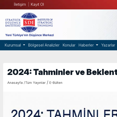
İletişim
Kayıt Ol
Kurumsal
Bölgesel Analizler
Konular
Haberler
Yazarlar
2024: Tahminler ve Beklent
/
Anasayfa
/
Tüm Yayınlar
E-Bülten