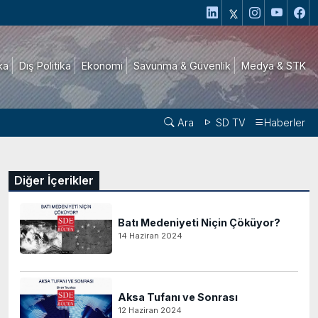
ika
Dış Politika
Ekonomi
Savunma & Güvenlik
Medya & STK
Ara
SD TV
Haberler
Diğer İçerikler
Batı Medeniyeti Niçin Çöküyor?
14 Haziran 2024
Aksa Tufanı ve Sonrası
12 Haziran 2024