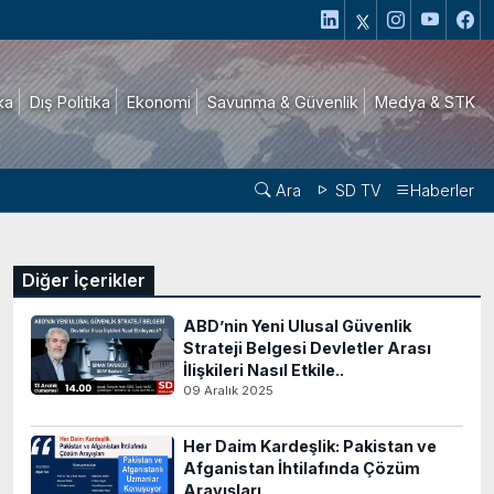
ika
Dış Politika
Ekonomi
Savunma & Güvenlik
Medya & STK
Ara
SD TV
Haberler
Diğer İçerikler
ABD’nin Yeni Ulusal Güvenlik
Strateji Belgesi Devletler Arası
İlişkileri Nasıl Etkile..
09 Aralık 2025
Her Daim Kardeşlik: Pakistan ve
Afganistan İhtilafında Çözüm
Arayışları