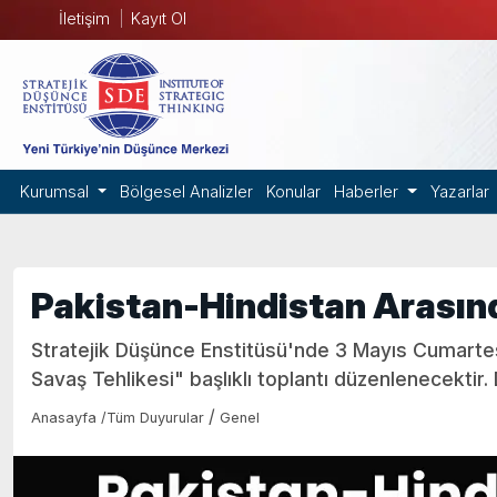
İletişim
Kayıt Ol
Kurumsal
Bölgesel Analizler
Konular
Haberler
Yazarlar
Pakistan-Hindistan Arasın
Stratejik Düşünce Enstitüsü'nde 3 Mayıs Cumartes
Savaş Tehlikesi" başlıklı toplantı düzenlenecektir. D
/
Anasayfa
/
Tüm Duyurular
Genel