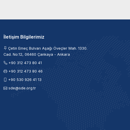
İletişim Bilgilerimiz
Çetin Emeç Bulvarı Aşağı Öveçler Mah. 1330.
Cad. No:12, 06460 Çankaya - Ankara
+90 312 473 80 41
+90 312 473 80 46
+90 530 926 41 13
sde@sde.org.tr