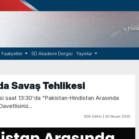
İç Polit
Faaliyetler
SD Akademi Dergisi
Yayınlar
da Savaş Tehlikesi
i saat 13:30'da "Pakistan-Hindistan Arasında
avetlisiniz...
SDE Editör | 30 Nisan 2025