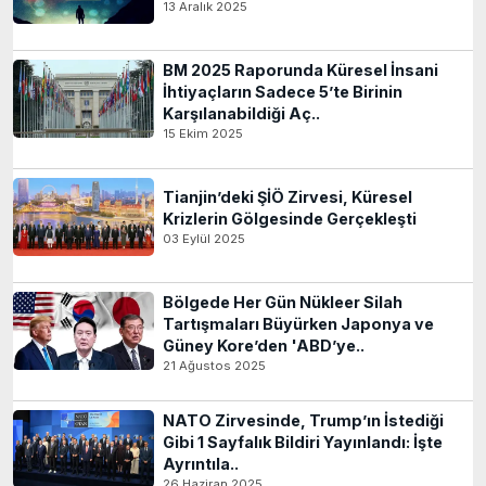
13 Aralık 2025
BM 2025 Raporunda Küresel İnsani
İhtiyaçların Sadece 5’te Birinin
Karşılanabildiği Aç..
15 Ekim 2025
Tianjin’deki ŞİÖ Zirvesi, Küresel
Krizlerin Gölgesinde Gerçekleşti
03 Eylül 2025
Bölgede Her Gün Nükleer Silah
Tartışmaları Büyürken Japonya ve
Güney Kore’den 'ABD’ye..
21 Ağustos 2025
NATO Zirvesinde, Trump’ın İstediği
Gibi 1 Sayfalık Bildiri Yayınlandı: İşte
Ayrıntıla..
26 Haziran 2025