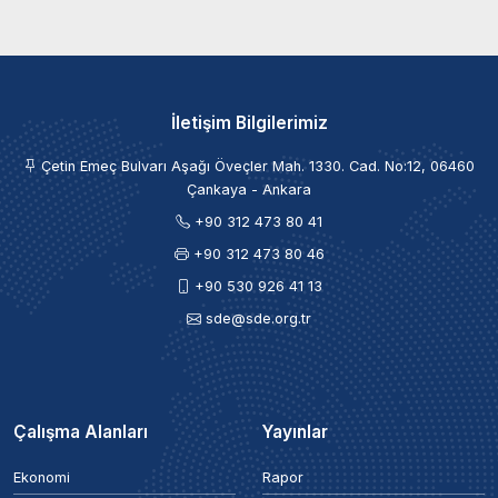
İletişim Bilgilerimiz
Çetin Emeç Bulvarı Aşağı Öveçler Mah. 1330. Cad. No:12, 06460
Çankaya - Ankara
+90 312 473 80 41
+90 312 473 80 46
+90 530 926 41 13
sde@sde.org.tr
Çalışma Alanları
Yayınlar
Ekonomi
Rapor