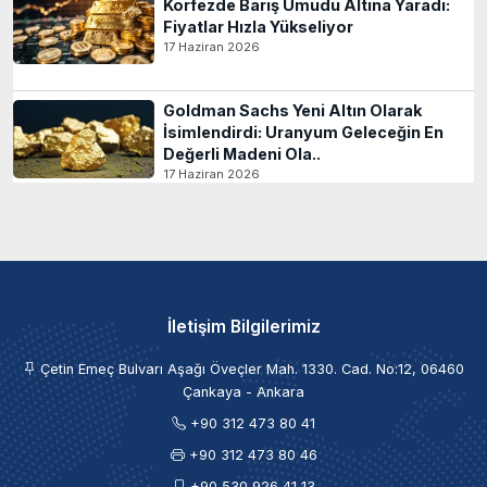
Körfezde Barış Umudu Altına Yaradı:
Fiyatlar Hızla Yükseliyor
17 Haziran 2026
Goldman Sachs Yeni Altın Olarak
İsimlendirdi: Uranyum Geleceğin En
Değerli Madeni Ola..
17 Haziran 2026
İletişim Bilgilerimiz
Çetin Emeç Bulvarı Aşağı Öveçler Mah. 1330. Cad. No:12, 06460
Çankaya - Ankara
+90 312 473 80 41
+90 312 473 80 46
+90 530 926 41 13