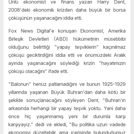
Ünlü ekonomist ve finans yazarı Harry Dent,
2008'deki ekonomik krizden daha büyük bir borsa
çöküşünün yaşanacağını iddia etti.
Fox News Digital'e konuşan Ekonomist, Amerika
Birleşik Devletleri (ABD) hükümetinin müsebbibi
olduğunu belirttiği "yapay teşviklerin" kaçınılmaz
çöküşü geciktirdiğini iddia etti ve önümüzdeki Aralık
ayında yaşanacağını söylediği krizin "hayatımızın
çöküşü olacağını" ifade etti.
"Balonun" henüz patlamadığını ve bunun 1925-1929
yıllarında yaşanan Büyük Buhran'dan daha kötü bir
şekilde sonuçlanacağını söyleyen Dent, "Buhran'ın
arkasında herhangi bir yapay teşvik yoktu. Yani daha
önce hiç yaşanmamış yeni bir durumla karşı
karşıyayız." dedi ve ekledi, "Bu politika uzun vadede
ekonomiyi düzeltebilir ama içerisinde bulunduğumuz