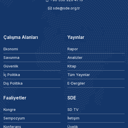
sde@sde.org.tr
Çalışma Alanları
Yayınlar
Ekonomi
Rapor
Savunma
Analizler
Güvenlik
Kitap
İç Politika
Tüm Yayınlar
Dış Politika
E-Dergiler
Faaliyetler
SDE
Kongre
SD TV
Sempozyum
İletişim
Konferans
Üyelik