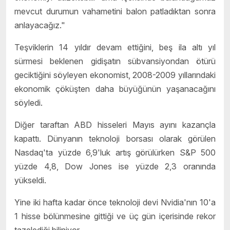
mevcut durumun vahametini balon patladıktan sonra
anlayacağız."
Teşviklerin 14 yıldır devam ettiğini, beş ila altı yıl
sürmesi beklenen gidişatın sübvansiyondan ötürü
geciktiğini söyleyen ekonomist, 2008-2009 yıllarındaki
ekonomik çöküşten daha büyüğünün yaşanacağını
söyledi.
Diğer taraftan ABD hisseleri Mayıs ayını kazançla
kapattı. Dünyanın teknoloji borsası olarak görülen
Nasdaq'ta yüzde 6,9'luk artış görülürken S&P 500
yüzde 4,8, Dow Jones ise yüzde 2,3 oranında
yükseldi.
Yine iki hafta kadar önce teknoloji devi Nvidia'nın 10'a
1 hisse bölünmesine gittiği ve üç gün içerisinde rekor
tazelediği biliniyor.